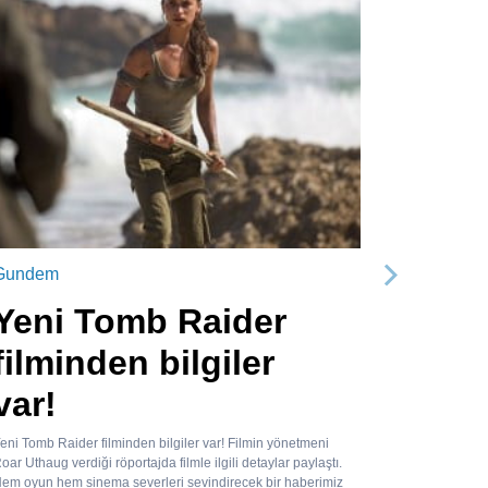
Gundem
Sonraki
Yeni Tomb Raider
filminden bilgiler
var!
eni Tomb Raider filminden bilgiler var! Filmin yönetmeni
oar Uthaug verdiği röportajda filmle ilgili detaylar paylaştı.
em oyun hem sinema severleri sevindirecek bir haberimiz