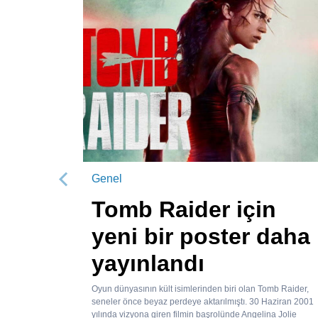
Genel
Önceki
Tomb Raider için
yeni bir poster daha
yayınlandı
Oyun dünyasının kült isimlerinden biri olan Tomb Raider,
seneler önce beyaz perdeye aktarılmıştı. 30 Haziran 2001
yılında vizyona giren filmin başrolünde Angelina Jolie