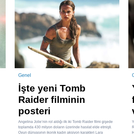
Genel
İşte yeni Tomb
Raider filminin
posteri
Angelina Jolie’nin rol aldığı ilk iki Tomb Raider filmi gişede
Y
toplamda 430 milyon doların üzerinde hasılat elde etmişti.
R
Oyun dünyasının ikonik kadın aksiyon karakteri Lara
H