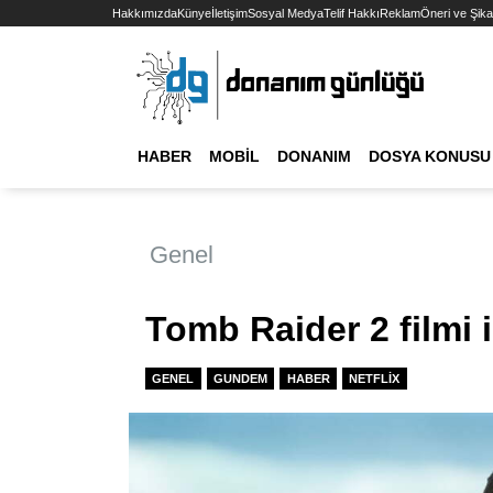
Hakkımızda
Künye
İletişim
Sosyal Medya
Telif Hakkı
Reklam
Öneri ve Şika
HABER
MOBIL
DONANIM
DOSYA KONUSU
Genel
Tomb Raider 2 filmi i
GENEL
GUNDEM
HABER
NETFLIX