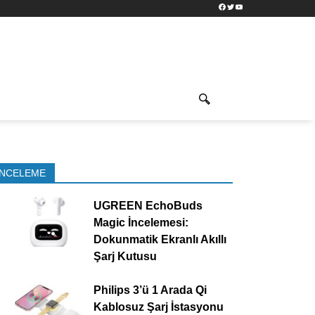
Facebook
Twitter
YouTube
İNCELEME
UGREEN EchoBuds
Magic İncelemesi:
Dokunmatik Ekranlı Akıllı
Şarj Kutusu
Philips 3’ü 1 Arada Qi
Kablosuz Şarj İstasyonu