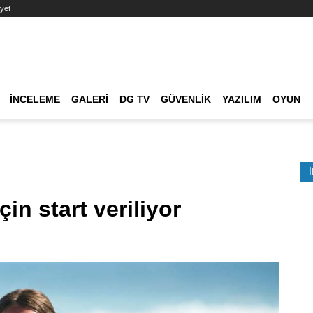
yet
Ana dolaşım
İNCELEME
GALERI
DG TV
GÜVENLIK
YAZILIM
OYUN
Etkinlik Ara
çin start veriliyor