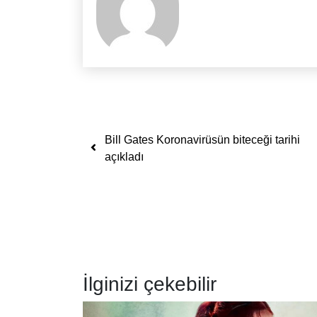
Yazı dolaşımı
Bill Gates Koronavirüsün biteceği tarihi
açıkladı
İlginizi çekebilir