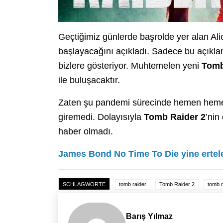
Geçtiğimiz günlerde başrolde yer alan Ali
başlayacağını açıkladı. Sadece bu açıklam
bizlere gösteriyor. Muhtemelen yeni
Tomb
ile buluşacaktır.
Zaten şu pandemi sürecinde hemen hemen h
giremedi. Dolayısıyla
Tomb Raider 2
’nin
haber olmadı.
James Bond No Time To Die yine ertel
SCHLAGWORTE
tomb raider
Tomb Raider 2
tomb r
Barış Yılmaz