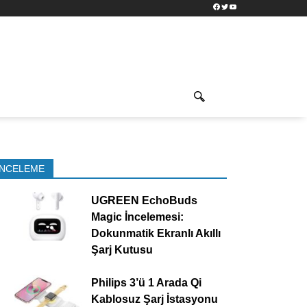
Facebook
Twitter
YouTube
İNCELEME
UGREEN EchoBuds
Magic İncelemesi:
Dokunmatik Ekranlı Akıllı
Şarj Kutusu
Philips 3’ü 1 Arada Qi
Kablosuz Şarj İstasyonu