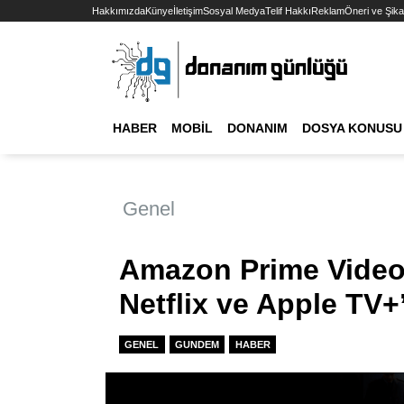
Hakkımızda
Künye
İletişim
Sosyal Medya
Telif Hakkı
Reklam
Öneri ve Şika
HABER
MOBIL
DONANIM
DOSYA KONUSU
Genel
Amazon Prime Video,
Netflix ve Apple TV+’
GENEL
GUNDEM
HABER