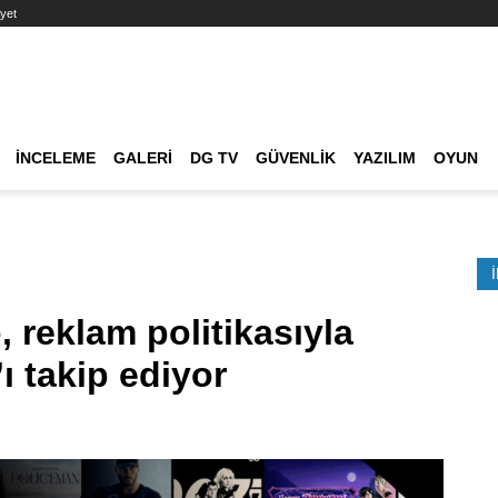
yet
Ana dolaşım
İNCELEME
GALERI
DG TV
GÜVENLIK
YAZILIM
OYUN
Etkinlik Ara
 reklam politikasıyla
ı takip ediyor