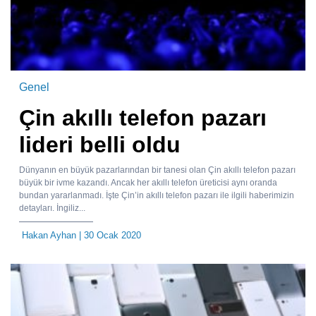
Genel
Çin akıllı telefon pazarı
lideri belli oldu
Dünyanın en büyük pazarlarından bir tanesi olan Çin akıllı telefon pazarı
büyük bir ivme kazandı. Ancak her akıllı telefon üreticisi aynı oranda
bundan yararlanmadı. İşte Çin’in akıllı telefon pazarı ile ilgili haberimizin
detayları. İngiliz...
Hakan Ayhan
| 30 Ocak 2020