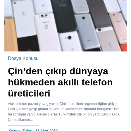
Dosya Konusu
Çin’den çıkıp dünyaya
hükmeden akıllı telefon
üreticileri
Akıllı telefon pazarı yavaş yavaş Çinli üreticilerin egemenliğine giriyor.
Peki Çin’den gelip global sektöre hükmeden bu firmalar hangileri? İşte
bu sorunun yanıtı. Genel olarak Türk milletinde bir ön yargı vardır. O da
Çin mallarının...
Osman Tufan
| 18 Mart 2019