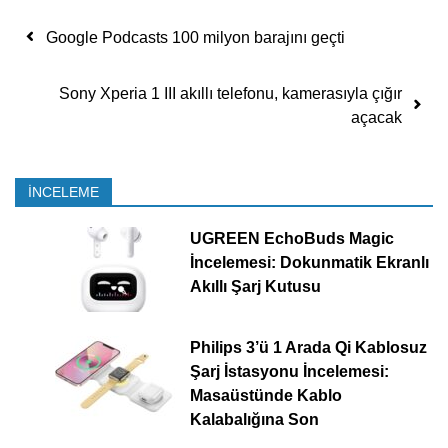
Yazı dolaşımı
Google Podcasts 100 milyon barajını geçti
Sony Xperia 1 III akıllı telefonu, kamerasıyla çığır
açacak
İNCELEME
UGREEN EchoBuds Magic
İncelemesi: Dokunmatik Ekranlı
Akıllı Şarj Kutusu
Philips 3’ü 1 Arada Qi Kablosuz
Şarj İstasyonu İncelemesi:
Masaüstünde Kablo
Kalabalığına Son