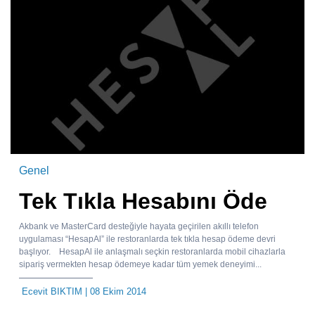
Genel
Tek Tıkla Hesabını Öde
Akbank ve MasterCard desteğiyle hayata geçirilen akıllı telefon
uygulaması “HesapAl” ile restoranlarda tek tıkla hesap ödeme devri
başlıyor. HesapAl ile anlaşmalı seçkin restoranlarda mobil cihazlarla
sipariş vermekten hesap ödemeye kadar tüm yemek deneyimi...
Ecevit BIKTIM
| 08 Ekim 2014