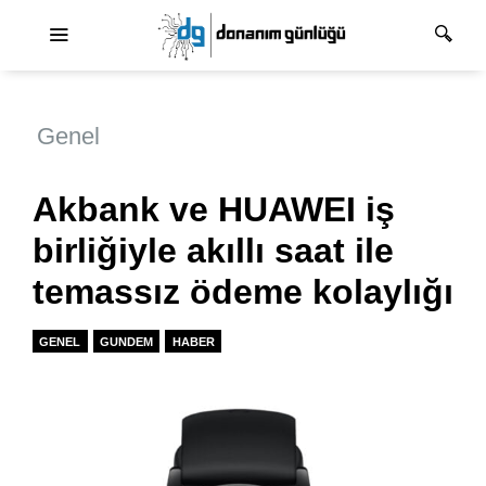
Ana dolaşım
Genel
Akbank ve HUAWEI iş
birliğiyle akıllı saat ile
temassız ödeme kolaylığı
GENEL
GUNDEM
HABER