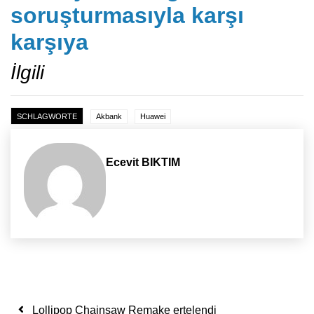
soruşturmasıyla karşı
karşıya
İlgili
SCHLAGWORTE
Akbank
Huawei
Ecevit BIKTIM
Yazı dolaşımı
Lollipop Chainsaw Remake ertelendi