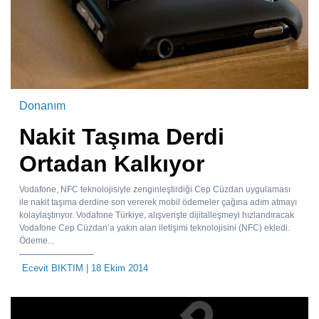
Donanım
Nakit Taşıma Derdi
Ortadan Kalkıyor
Vodafone, NFC teknolojisiyle zenginleştirdiği Cep Cüzdan uygulaması
ile nakit taşıma derdine son vererek mobil ödemeler çağına adım atmayı
kolaylaştırıyor. Vodafone Türkiye, alışverişte dijitalleşmeyi hızlandıracak
Vodafone Cep Cüzdan’a yakın alan iletişimi teknolojisini (NFC) ekledi.
Ödeme...
Ecevit BIKTIM
| 18 Ekim 2014