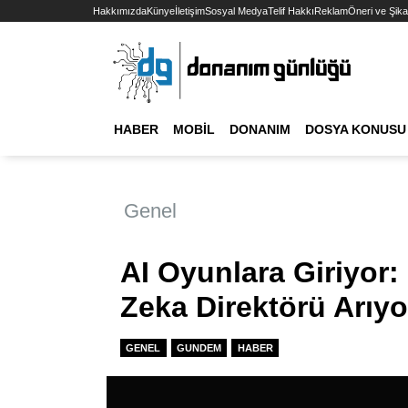
Hakkımızda
Künye
İletişim
Sosyal Medya
Telif Hakkı
Reklam
Öneri ve Şika
HABER
MOBIL
DONANIM
DOSYA KONUSU
Genel
AI Oyunlara Giriyor:
Zeka Direktörü Arıyo
GENEL
GUNDEM
HABER