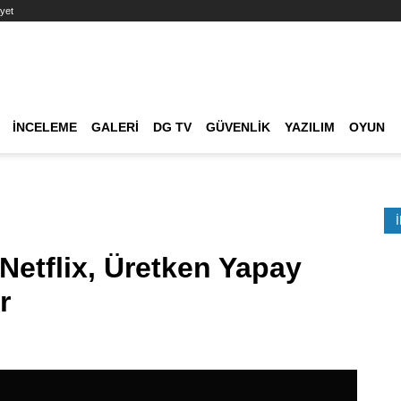
yet
Ana dolaşım
İNCELEME
GALERI
DG TV
GÜVENLIK
YAZILIM
OYUN
Etkinlik Ara
 Netflix, Üretken Yapay
r