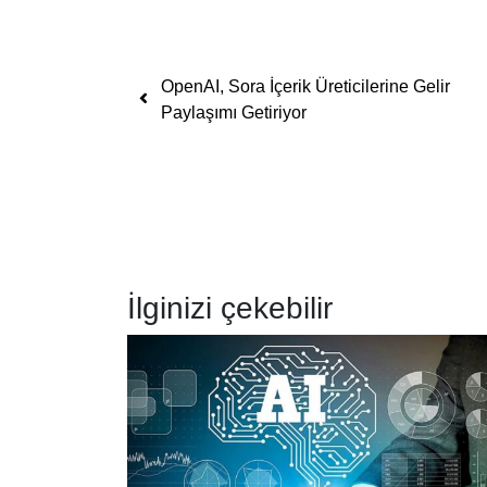
Yazı dolaşımı
OpenAI, Sora İçerik Üreticilerine Gelir
Paylaşımı Getiriyor
İlginizi çekebilir