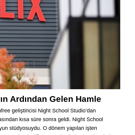
rın Ardından Gelen Hamle
ree geliştiricisi Night School Studio’dan
masından kısa süre sonra geldi. Night School
k oyun stüdyosuydu. O dönem yapılan işten