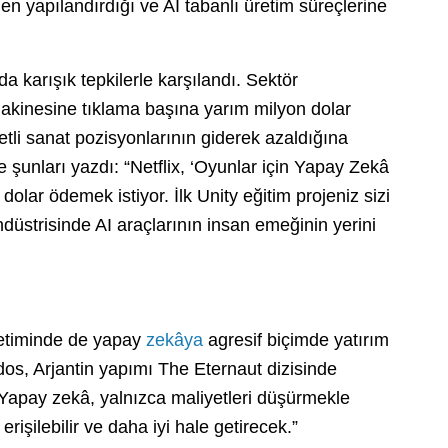
den yapılandırdığı ve AI tabanlı üretim süreçlerine
da karışık tepkilerle karşılandı. Sektör
l makinesine tıklama başına yarım milyon dolar
etli sanat pozisyonlarının giderek azaldığına
ilde şunları yazdı: “Netflix, ‘Oyunlar için Yapay Zekâ
olar ödemek istiyor. İlk Unity eğitim projeniz sizi
endüstrisinde AI araçlarının insan emeğinin yerini
üretiminde de yapay
zekâya
agresif biçimde yatırım
, Arjantin yapımı The Eternaut dizisinde
Yapay zekâ, yalnızca maliyetleri düşürmekle
rişilebilir ve daha iyi hale getirecek.”