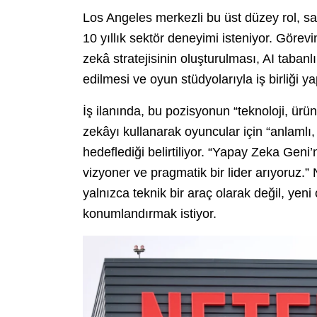
Los Angeles merkezli bu üst düzey rol, s
10 yıllık sektör deneyimi isteniyor. Göre
zekâ stratejisinin oluşturulması, AI tabanl
edilmesi ve oyun stüdyolarıyla iş birliği y
İş ilanında, bu pozisyonun “teknoloji, ürü
zekâyı kullanarak oyuncular için “anlamlı
hedeflediği belirtiliyor. “Yapay Zeka Geni’
vizyoner ve pragmatik bir lider arıyoruz.” N
yalnızca teknik bir araç olarak değil, yeni
konumlandırmak istiyor.