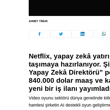
AHMET TIMUR
Netflix, yapay zekâ yatı
taşımaya hazırlanıyor. Ş
Yapay Zekâ Direktörü” po
840.000 dolar maaş ve k
yeni bir iş ilanı yayımlad
Video oyunu sektörü dünya genelinde kitle
hamlesi şirketin AI destekli oyun geliştirm