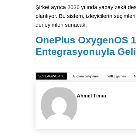
Şirket ayrıca 2026 yılında yapay zekâ dest
planlıyor. Bu sistem, izleyicilerin seçiml
deneyimleri sunacak.
OnePlus OxygenOS 1
Entegrasyonuyla Gel
SCHLAGWORTE
AI oyun geliştirme
netflix games
N
Ahmet Timur