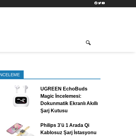
Facebook
Twitter
YouTube
İNCELEME
UGREEN EchoBuds
Magic İncelemesi:
Dokunmatik Ekranlı Akıllı
Şarj Kutusu
Philips 3’ü 1 Arada Qi
Kablosuz Şarj İstasyonu