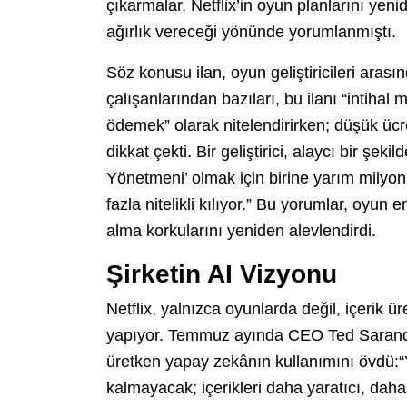
çıkarmalar, Netflix’in oyun planlarını yeni
ağırlık vereceği yönünde yorumlanmıştı.
Söz konusu ilan, oyun geliştiricileri arasın
çalışanlarından bazıları, bu ilanı “intiha
ödemek” olarak nitelendirirken; düşük ücr
dikkat çekti. Bir geliştirici, alaycı bir şek
Yönetmeni’ olmak için birine yarım milyon d
fazla nitelikli kılıyor.” Bu yorumlar, oyun 
alma korkularını yeniden alevlendirdi.
Şirketin AI Vizyonu
Netflix, yalnızca oyunlarda değil, içerik 
yapıyor. Temmuz ayında CEO Ted Sarandos
üretken yapay zekânın kullanımını övdü:“
kalmayacak; içerikleri daha yaratıcı, daha e