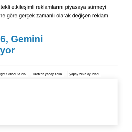
ekli etkileşimli reklamlarını piyasaya sürmeyi
erine göre gerçek zamanlı olarak değişen reklam
6, Gemini
iyor
ight School Studio
üretken yapay zeka
yapay zeka oyunları