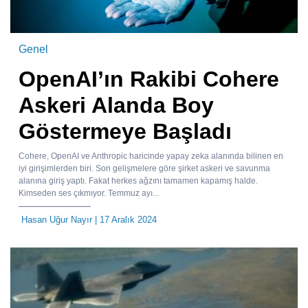
Genel
OpenAI’ın Rakibi Cohere
Askeri Alanda Boy
Göstermeye Başladı
Cohere, OpenAI ve Anthropic haricinde yapay zeka alanında bilinen en
iyi girişimlerden biri. Son gelişmelere göre şirket askeri ve savunma
alanına giriş yaptı. Fakat herkes ağzını tamamen kapamış halde.
Kimseden ses çıkmıyor. Temmuz ayı...
Hasan Uğur Nayır
| 17 Aralık 2024