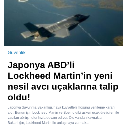
Güvenlik
Japonya ABD’li
Lockheed Martin’in yeni
nesil avcı uçaklarına talip
oldu!
Japonya Savunma Bakanlığı, hava kuvvetleri filosunu yenileme kararı
aldı. Bunun için Lockheed Martin ve Boeing gibi askeri uçak üreticileri ile
yapılan görüşmeler hızla devam ediyor. Öte yandan kaynaklar
Bakanlığın, Lockheed Martin ile anlaşmaya varmak...