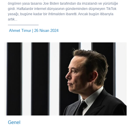
öngören yasa tasarısı Joe Biden tarafından da imzalandı ve yürürlüğe
girdi. Haftalardır internet dünyasının gündeminden düşmeyen TikTok
yasağı, bugüne kadar bir ihtimalden ibaretti. Ancak bugün itibarıyla
artık...
Ahmet Timur
| 26 Nisan 2024
Genel