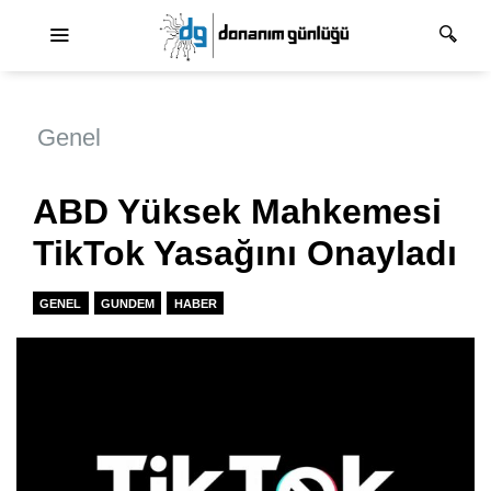
Ana dolaşım
Genel
ABD Yüksek Mahkemesi
TikTok Yasağını Onayladı
GENEL
GUNDEM
HABER