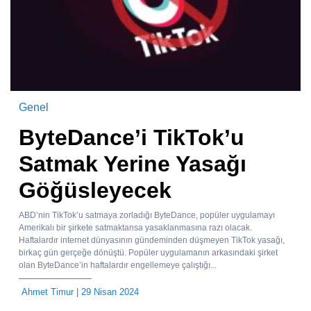
Genel
ByteDance’i TikTok’u
Satmak Yerine Yasağı
Göğüsleyecek
ABD’nin TikTok’u satmaya zorladığı ByteDance, popüler uygulamayı
Amerikalı bir şirkete satmaktansa yasaklanmasına razı olacak.
Haftalardır internet dünyasının gündeminden düşmeyen TikTok yasağı,
birkaç gün gerçeğe dönüştü. Popüler uygulamanın arkasındaki şirket
olan ByteDance’in haftalardır engellemeye çalıştığı...
Ahmet Timur
| 29 Nisan 2024