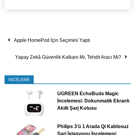
Yazı dolaşımı
Apple HomePod İçin Seçimini Yaptı
Yapay Zekâ Güvenlik Kalkanı Mı, Tehdit Aracı Mı?
İNCELEME
UGREEN EchoBuds Magic
İncelemesi: Dokunmatik Ekranlı
Akıllı Şarj Kutusu
Philips 3’ü 1 Arada Qi Kablosuz
Şarj İstasyonu İncelemesi: