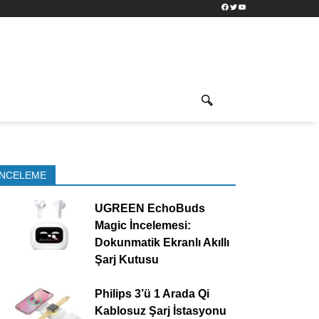
Facebook
Twitter
YouTube
İNCELEME
UGREEN EchoBuds
Magic İncelemesi:
Dokunmatik Ekranlı Akıllı
Şarj Kutusu
Philips 3’ü 1 Arada Qi
Kablosuz Şarj İstasyonu