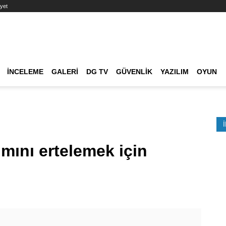
yet
Ana dolaşım
İNCELEME
GALERI
DG TV
GÜVENLIK
YAZILIM
OYUN
Etkinlik Ara
kımını ertelemek için