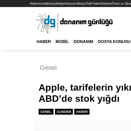
Hakkımızda
Künye
İletişim
Sosyal Medya
Telif Hakkı
Reklam
Öneri ve Şika
HABER
MOBIL
DONANIM
DOSYA KONUSU
Genel
Apple, tarifelerin yı
ABD’de stok yığdı
GENEL
GUNDEM
HABER