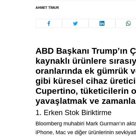
AHMET TIMUR
ABD Başkanı Trump’ın Çi
kaynaklı ürünlere sıras
oranlarında ek gümrük v
gibi küresel cihaz üretic
Cupertino, tüketicilerin 
yavaşlatmak ve zamanlama
1. Erken Stok Biriktirme
Bloomberg muhabiri Mark Gurman’ın akta
iPhone, Mac ve diğer ürünlerinin sevkiyatl