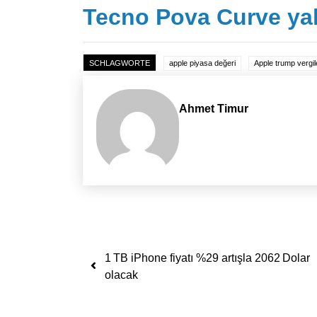
Tecno Pova Curve yak
SCHLAGWORTE
apple piyasa değeri
Apple trump vergil
Ahmet Timur
Yazı dolaşımı
1 TB iPhone fiyatı %29 artışla 2062 Dolar
olacak