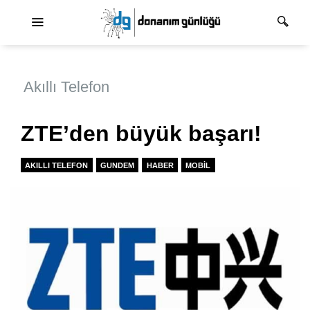
Ana dolaşım
Akıllı Telefon
ZTE’den büyük başarı!
AKILLI TELEFON
GUNDEM
HABER
MOBIL