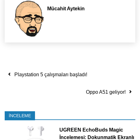
Mücahit Aytekin
Yazı dolaşımı
Playstation 5 çalışmaları başladı!
Oppo A51 geliyor!
İNCELEME
UGREEN EchoBuds Magic
İncelemesi: Dokunmatik Ekranlı