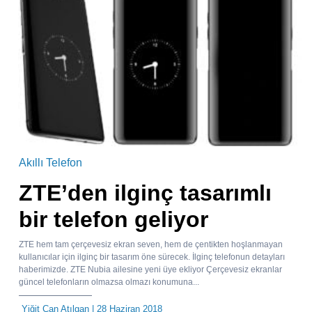
Akıllı Telefon
ZTE’den ilginç tasarımlı
bir telefon geliyor
ZTE hem tam çerçevesiz ekran seven, hem de çentikten hoşlanmayan
kullanıcılar için ilginç bir tasarım öne sürecek. İlginç telefonun detayları
haberimizde. ZTE Nubia ailesine yeni üye ekliyor Çerçevesiz ekranlar
güncel telefonların olmazsa olmazı konumuna...
Yiğit Can Atılgan
| 28 Haziran 2018