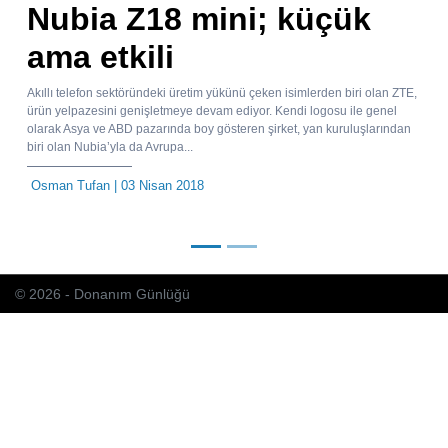
Nubia Z18 mini; küçük
ama etkili
Akıllı telefon sektöründeki üretim yükünü çeken isimlerden biri olan ZTE,
ürün yelpazesini genişletmeye devam ediyor. Kendi logosu ile genel
olarak Asya ve ABD pazarında boy gösteren şirket, yan kuruluşlarından
biri olan Nubia’yla da Avrupa...
Osman Tufan
| 03 Nisan 2018
© 2026 - Donanım Günlüğü