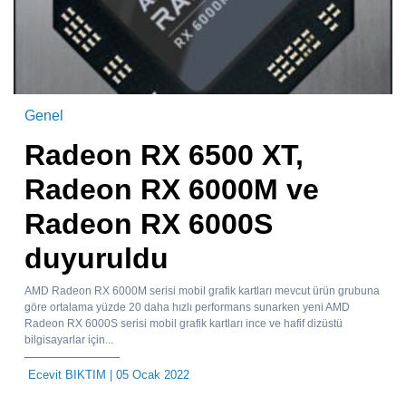
Genel
Radeon RX 6500 XT,
Radeon RX 6000M ve
Radeon RX 6000S
duyuruldu
AMD Radeon RX 6000M serisi mobil grafik kartları mevcut ürün grubuna
göre ortalama yüzde 20 daha hızlı performans sunarken yeni AMD
Radeon RX 6000S serisi mobil grafik kartları ince ve hafif dizüstü
bilgisayarlar için...
Ecevit BIKTIM
| 05 Ocak 2022