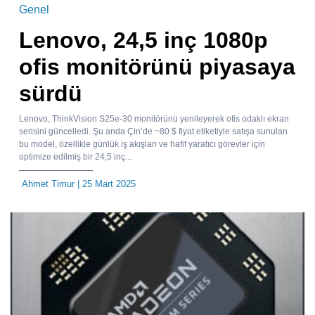
Genel
Lenovo, 24,5 inç 1080p
ofis monitörünü piyasaya
sürdü
Lenovo, ThinkVision S25e-30 monitörünü yenileyerek ofis odaklı ekran
serisini güncelledi. Şu anda Çin’de ~80 $ fiyat etiketiyle satışa sunulan
bu model, özellikle günlük iş akışları ve hafif yaratıcı görevler için
optimize edilmiş bir 24,5 inç...
Ahmet Timur
| 25 Mart 2025