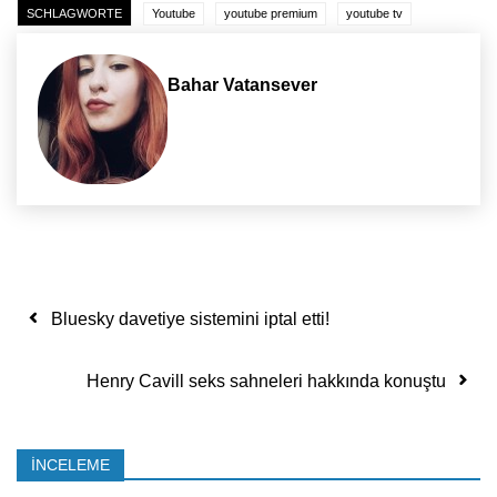
SCHLAGWORTE
Youtube
youtube premium
youtube tv
Bahar Vatansever
Yazı dolaşımı
Bluesky davetiye sistemini iptal etti!
Henry Cavill seks sahneleri hakkında konuştu
İNCELEME