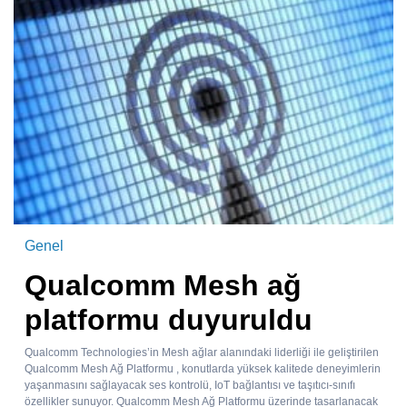
Genel
Qualcomm Mesh ağ
platformu duyuruldu
Qualcomm Technologies’in Mesh ağlar alanındaki liderliği ile geliştirilen
Qualcomm Mesh Ağ Platformu , konutlarda yüksek kalitede deneyimlerin
yaşanmasını sağlayacak ses kontrolü, IoT bağlantısı ve taşıtıcı-sınıfı
özellikler sunuyor. Qualcomm Mesh Ağ Platformu üzerinde tasarlanacak