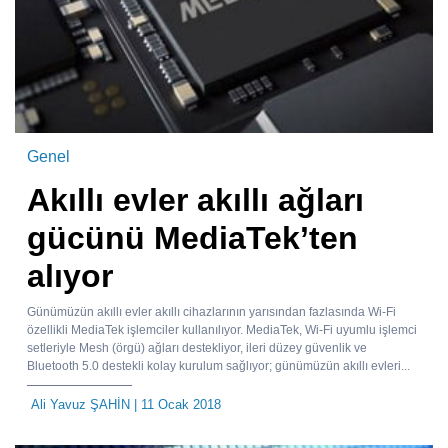
Genel
Akıllı evler akıllı ağları
gücünü MediaTek’ten
alıyor
Günümüzün akıllı evler akıllı cihazlarının yarısından fazlasında Wi-Fi
özellikli MediaTek işlemciler kullanılıyor. MediaTek, Wi-Fi uyumlu işlemci
setleriyle Mesh (örgü) ağları destekliyor, ileri düzey güvenlik ve
Bluetooth 5.0 destekli kolay kurulum sağlıyor; günümüzün akıllı evleri...
Ali Yavuz ŞAHİN
| 11 Ocak 2018