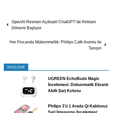
Yazı dolaşımı
OpenAI Resmen Açıkladı! ChatGPT’de Reklam
Dönemi Başlıyor
Her Fincanda Mükemmellik: Philips Café Aromis ile
Tanışın
İNCELEME
UGREEN EchoBuds Magic
İncelemesi: Dokunmatik Ekranlı
Akıllı Şarj Kutusu
Philips 3’ü 1 Arada Qi Kablosuz
Şarj İstasyonu İncelemesi: