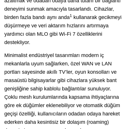
azaltmak ve odadan odaya daha tutarlı bir bağlantı
deneyimi sunmak amacıyla tasarlandı. Cihazlar,
1
birden fazla bandı aynı anda
kullanarak gecikmeyi
düşürmeye ve veri aktarım hızlarını artırmaya
yardımcı olan MLO gibi Wi-Fi 7 özelliklerini
destekliyor.
Minimalist endüstriyel tasarımları modern iç
mekanlarla uyum sağlarken, özel WAN ve LAN
portları sayesinde akıllı TV’ler, oyun konsolları ve
masaüstü bilgisayarlar gibi cihazlara yüksek bant
genişliğine sahip kablolu bağlantılar sunuluyor.
Çoklu mesh kurulumlarında kapsama ihtiyaçlarına
göre ek düğümler eklenebiliyor ve otomatik düğüm
geçişi özelliği, kullanıcıların odadan odaya hareket
ederken daha kesintisiz bir dolaşım (roaming)