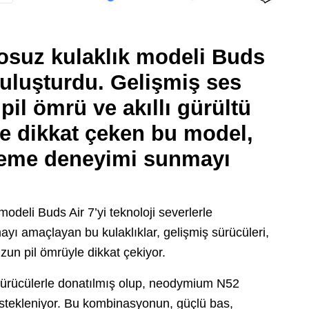
osuz kulaklık modeli Buds
 buluşturdu. Gelişmiş ses
i pil ömrü ve akıllı gürültü
le dikkat çeken bu model,
inleme deneyimi sunmayı
odeli Buds Air 7’yi teknoloji severlerle
yı amaçlayan bu kulaklıklar, gelişmiş sürücüleri,
uzun pil ömrüyle dikkat çekiyor.
sürücülerle donatılmış olup, neodymium N52
stekleniyor. Bu kombinasyonun, güçlü bas,