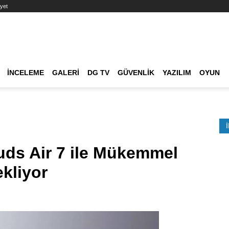
yet
Ana dolaşım
İNCELEME
GALERI
DG TV
GÜVENLIK
YAZILIM
OYUN
Etkinlik Ara
uds Air 7 ile Mükemmel
kliyor