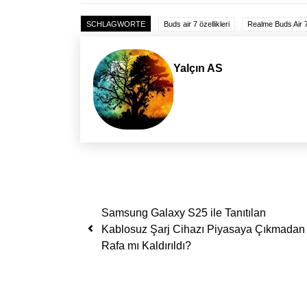
SCHLAGWORTE
Buds air 7 özellikleri
Realme Buds Air 
Yalçın AS
Yazı dolaşımı
Samsung Galaxy S25 ile Tanıtılan
Kablosuz Şarj Cihazı Piyasaya Çıkmadan
Rafa mı Kaldırıldı?