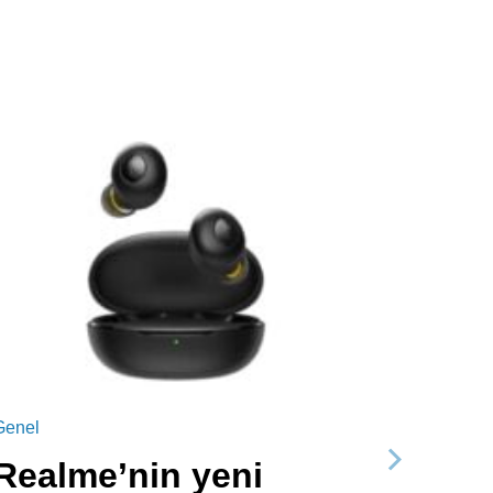
Genel
Realme’nin yeni
Sonraki