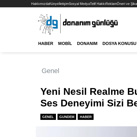
Hakkımızda
Künye
İletişim
Sosyal Medya
Telif Hakkı
Reklam
Öneri ve Şika
HABER
MOBIL
DONANIM
DOSYA KONUSU
Genel
Yeni Nesil Realme B
Ses Deneyimi Sizi Be
GENEL
GUNDEM
HABER