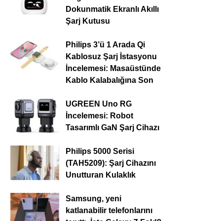
Dokunmatik Ekranlı Akıllı
Şarj Kutusu
Philips 3’ü 1 Arada Qi
Kablosuz Şarj İstasyonu
İncelemesi: Masaüstünde
Kablo Kalabalığına Son
UGREEN Uno RG
İncelemesi: Robot
Tasarımlı GaN Şarj Cihazı
Philips 5000 Serisi
(TAH5209): Şarj Cihazını
Unutturan Kulaklık
Samsung, yeni
katlanabilir telefonlarını