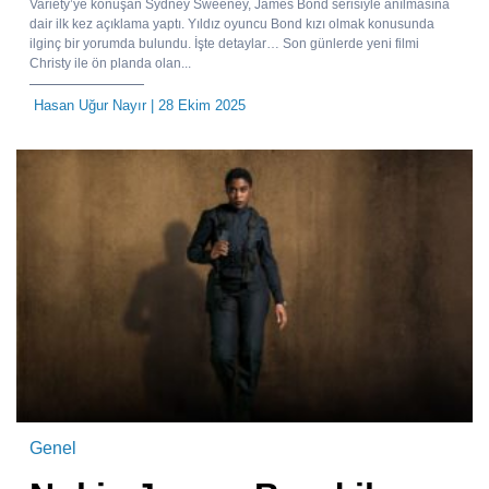
Variety’ye konuşan Sydney Sweeney, James Bond serisiyle anılmasına
dair ilk kez açıklama yaptı. Yıldız oyuncu Bond kızı olmak konusunda
ilginç bir yorumda bulundu. İşte detaylar… Son günlerde yeni filmi
Christy ile ön planda olan...
Hasan Uğur Nayır
| 28 Ekim 2025
Genel