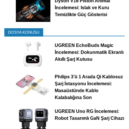
Dyson V16 Piston Animal
İncelemesi: Islak ve Kuru
Temizlikte Güç Gösterisi
DOSYA KONUSU
UGREEN EchoBuds Magic
İncelemesi: Dokunmatik Ekranlı
Akıllı Şarj Kutusu
Philips 3’ü 1 Arada Qi Kablosuz
Şarj İstasyonu İncelemesi:
Masaüstünde Kablo
Kalabalığına Son
UGREEN Uno RG İncelemesi:
Robot Tasarımlı GaN Şarj Cihazı