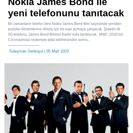
Nokia James Bond ile
yeni telefonunu tanıtacak
Bir zamanların telefon devi Nokia James Bond filmi sayesinde yeniden
popüler dönemlerine dönüş için bir kapı açmaya çalışacak. Şirketin ilk
5G telefonu, James Bond filminin trailer’ında tanıtılacak. MWC 2020’nin
Coronavirüsü nedeniyle iptal edilmesinden sonra...
Süleyman Sertkaya
| 05 Mart 2020