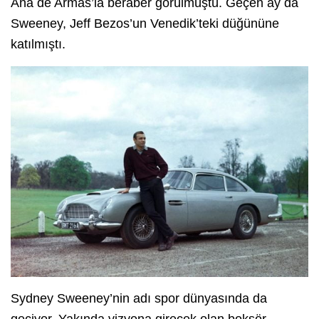
Ana de Armas’la beraber görülmüştü. Geçen ay da
Sweeney, Jeff Bezos’un Venedik’teki düğününe
katılmıştı.
Sydney Sweeney’nin adı spor dünyasında da
geçiyor. Yakında vizyona girecek olan boksör