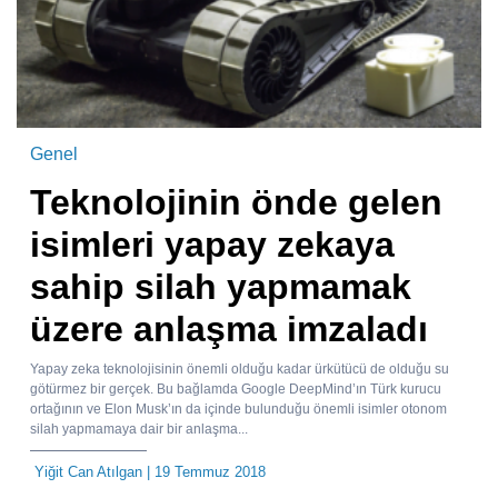
Genel
Teknolojinin önde gelen
isimleri yapay zekaya
sahip silah yapmamak
üzere anlaşma imzaladı
Yapay zeka teknolojisinin önemli olduğu kadar ürkütücü de olduğu su
götürmez bir gerçek. Bu bağlamda Google DeepMind’ın Türk kurucu
ortağının ve Elon Musk’ın da içinde bulunduğu önemli isimler otonom
silah yapmamaya dair bir anlaşma...
Yiğit Can Atılgan
| 19 Temmuz 2018