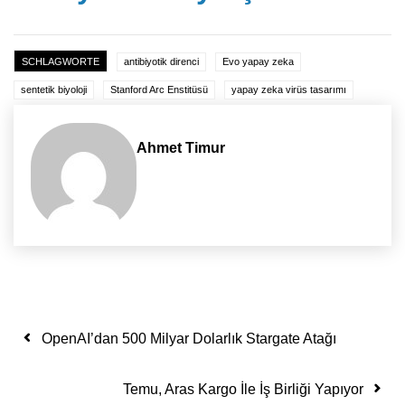
SCHLAGWORTE
antibiyotik direnci
Evo yapay zeka
sentetik biyoloji
Stanford Arc Enstitüsü
yapay zeka virüs tasarımı
Ahmet Timur
Yazı dolaşımı
OpenAI’dan 500 Milyar Dolarlık Stargate Atağı
Temu, Aras Kargo İle İş Birliği Yapıyor