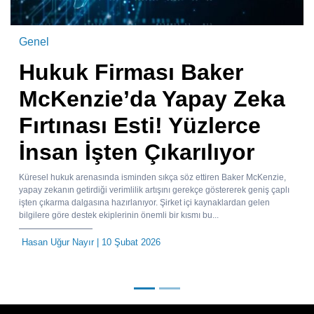
Genel
Hukuk Firması Baker
McKenzie’da Yapay Zeka
Fırtınası Esti! Yüzlerce
İnsan İşten Çıkarılıyor
Küresel hukuk arenasında isminden sıkça söz ettiren Baker McKenzie,
yapay zekanın getirdiği verimlilik artışını gerekçe göstererek geniş çaplı
işten çıkarma dalgasına hazırlanıyor. Şirket içi kaynaklardan gelen
bilgilere göre destek ekiplerinin önemli bir kısmı bu...
Hasan Uğur Nayır
| 10 Şubat 2026