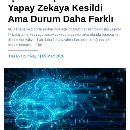
Yapay Zekaya Kesildi
Ama Durum Daha Farklı
ABD finans ve sigorta sektöründe açık pozisyonlar sert bir düşüş yaşıyor.
İlk bakışta herkes suçu yapay zekada arasa da arka planda bambaşka
dinamikler yatıyor. Lafı daha fazla uzatmadan neler olduğuna gelin
birlikte bakalım… The...
Hasan Uğur Nayır
| 09 Mart 2026