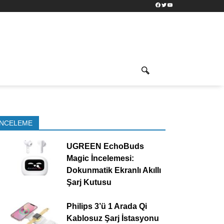
Facebook
Twitter
YouTube
İNCELEME
UGREEN EchoBuds
Magic İncelemesi:
Dokunmatik Ekranlı Akıllı
Şarj Kutusu
Philips 3’ü 1 Arada Qi
Kablosuz Şarj İstasyonu