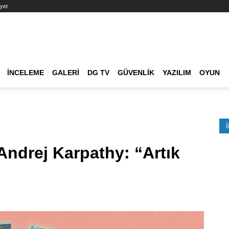
yet
Ana dolaşım
İNCELEME
GALERI
DG TV
GÜVENLIK
YAZILIM
OYUN
Etkinlik Ara
ndrej Karpathy: “Artık