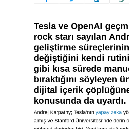
Tesla ve OpenAI geçmi
rock starı sayılan And
geliştirme süreçlerini
değiştiğini kendi rutin
gibi kısa sürede manu
bıraktığını söyleyen ü
dijital içerik çöplüğü
konusunda da uyardı. 
Andrej Karpathy; Tesla’nın
yapay zeka
yön
almış ve Stanford Üniversitesi’nde derin 