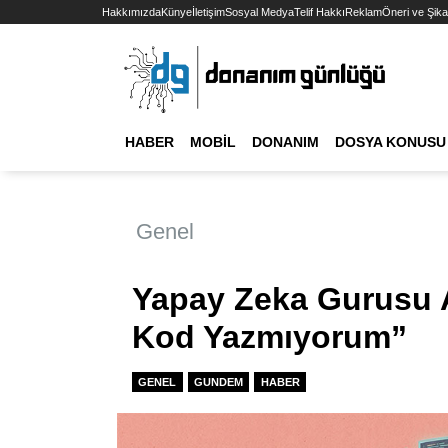
Hakkımızda
Künye
İletişim
Sosyal Medya
Telif Hakkı
Reklam
Öneri ve Şika
HABER
MOBIL
DONANIM
DOSYA KONUSU
Genel
Yapay Zeka Gurusu A
Kod Yazmıyorum”
GENEL
GUNDEM
HABER