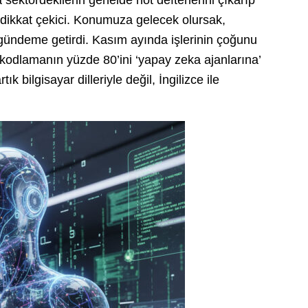
sektördekilerin genelde not defterlerini çıkarıp
n dikkat çekici. Konumuza gelecek olursak,
 gündeme getirdi. Kasım ayında işlerinin çoğunu
 kodlamanın yüzde 80’ini ‘yapay zeka ajanlarına’
tık bilgisayar dilleriyle değil, İngilizce ile