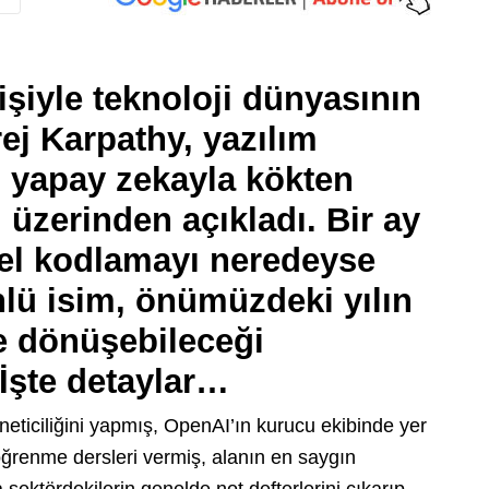
şiyle teknoloji dünyasının
rej Karpathy, yazılım
n yapay zekayla kökten
i üzerinden açıkladı. Bir ay
el kodlamayı neredeyse
nlü isim, önümüzdeki yılın
ne dönüşebileceği
İşte detaylar…
eticiliğini yapmış, OpenAI’ın kurucu ekibinde yer
öğrenme dersleri vermiş, alanın en saygın