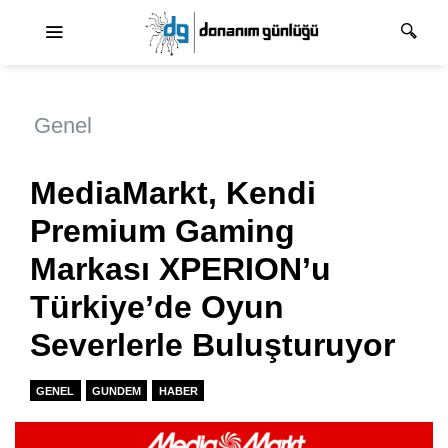
Ana dolaşım
Genel
MediaMarkt, Kendi
Premium Gaming
Markası XPERION’u
Türkiye’de Oyun
Severlerle Buluşturuyor
GENEL
GUNDEM
HABER