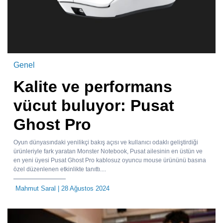
Genel
Kalite ve performans
vücut buluyor: Pusat
Ghost Pro
Oyun dünyasındaki yenilikçi bakış açısı ve kullanıcı odaklı geliştirdiği
ürünleriyle fark yaratan Monster Notebook, Pusat ailesinin en üstün ve
en yeni üyesi Pusat Ghost Pro kablosuz oyuncu mouse ürününü basına
özel düzenlenen etkinlikte tanıttı....
Mahmut Saral
| 28 Ağustos 2024