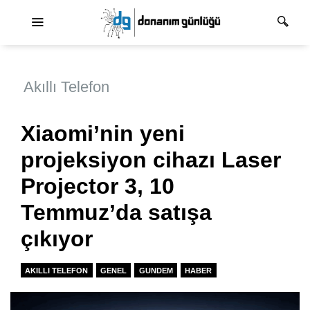
Ana dolaşım
Akıllı Telefon
Xiaomi’nin yeni
projeksiyon cihazı Laser
Projector 3, 10
Temmuz’da satışa
çıkıyor
AKILLI TELEFON
GENEL
GUNDEM
HABER