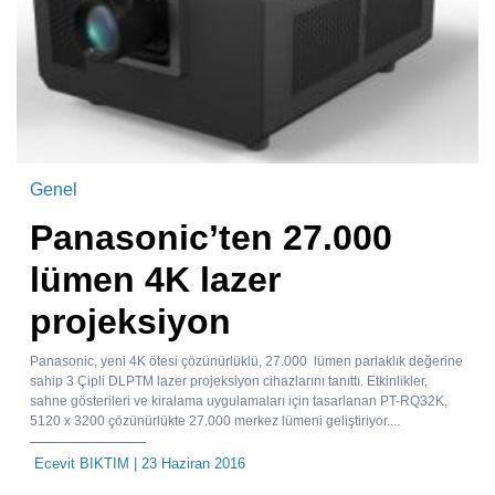
Genel
Panasonic’ten 27.000
lümen 4K lazer
projeksiyon
Panasonic, yeni 4K ötesi çözünürlüklü, 27.000 lümen parlaklık değerine
sahip 3 Çipli DLPTM lazer projeksiyon cihazlarını tanıttı. Etkinlikler,
sahne gösterileri ve kiralama uygulamaları için tasarlanan PT-RQ32K,
5120 x 3200 çözünürlükte 27.000 merkez lümeni geliştiriyor....
Ecevit BIKTIM
| 23 Haziran 2016