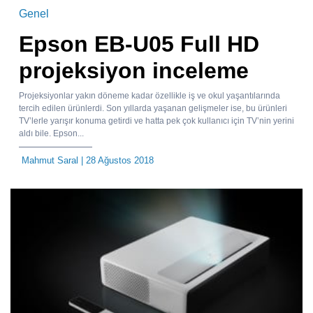
Genel
Epson EB-U05 Full HD
projeksiyon inceleme
Projeksiyonlar yakın döneme kadar özellikle iş ve okul yaşantılarında
tercih edilen ürünlerdi. Son yıllarda yaşanan gelişmeler ise, bu ürünleri
TV’lerle yarışır konuma getirdi ve hatta pek çok kullanıcı için TV’nin yerini
aldı bile. Epson...
Mahmut Saral
| 28 Ağustos 2018