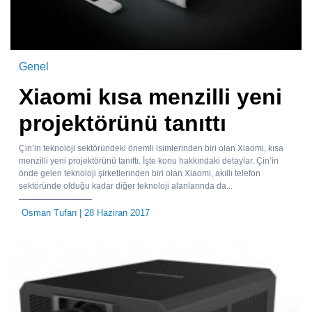
Genel
Xiaomi kısa menzilli yeni
projektörünü tanıttı
Çin’in teknoloji sektöründeki önemli isimlerinden biri olan Xiaomi, kısa
menzilli yeni projektörünü tanıttı. İşte konu hakkındaki detaylar. Çin’in
önde gelen teknoloji şirketlerinden biri olan Xiaomi, akıllı telefon
sektöründe olduğu kadar diğer teknoloji alanlarında da...
Osman Tufan
| 28 Haziran 2017