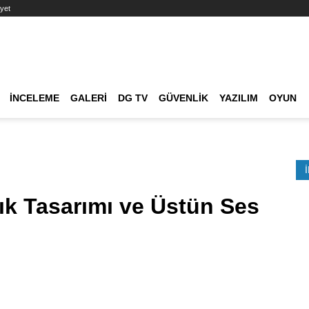
yet
Ana dolaşım
İNCELEME
GALERI
DG TV
GÜVENLIK
YAZILIM
OYUN
Etkinlik Ara
ık Tasarımı ve Üstün Ses