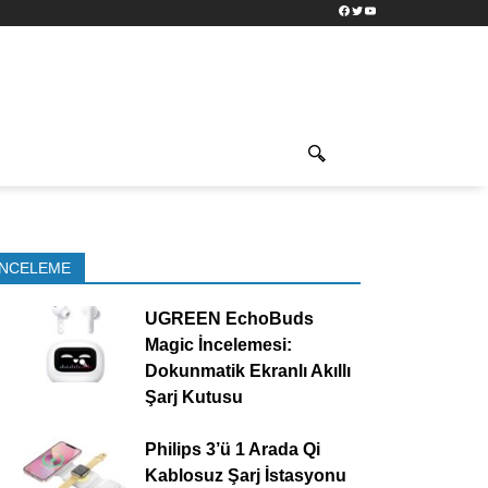
Facebook
Twitter
YouTube
İNCELEME
UGREEN EchoBuds
Magic İncelemesi:
Dokunmatik Ekranlı Akıllı
Şarj Kutusu
Philips 3’ü 1 Arada Qi
Kablosuz Şarj İstasyonu