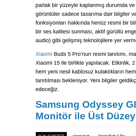
parlak bir yüzeyle kaplanmış durumda ve p
görüntüler sadece tasarıma dair bilgiler ver
fonksiyonları hakkında henüz resmi bir bi
bir ses kalitesi sunması, aktif gürültü e
audio) gibi gelişmiş teknolojilere yer verm
Xiaomi
Buds 5 Pro’nun resmi tanıtımı, mark
Xiaomi 15 ile birlikte yapılacak. Etkinlik,
hem yeni nesil kablosuz kulaklıkların hem
tanıtılması bekleniyor. Yeni bilgiler geld
edeceğiz.
Samsung Odyssey G8
Monitör ile Üst Düze
SCHLAGWORTE
xiaomi buds
Xiaomi Buds 5 Pro