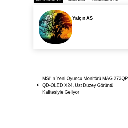
Yalçın AS
Yazı dolaşımı
MSI’ın Yeni Oyuncu Monitörü MAG 273QP
QD-OLED X24, Üst Düzey Görüntü
Kalitesiyle Geliyor