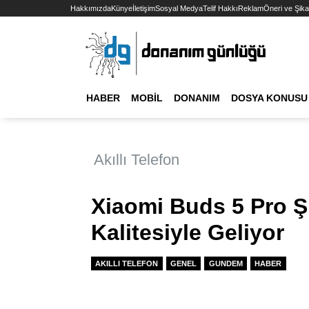
Hakkımızda
Künye
İletişim
Sosyal Medya
Telif Hakkı
Reklam
Öneri ve Şika
HABER
MOBIL
DONANIM
DOSYA KONUSU
Akıllı Telefon
Xiaomi Buds 5 Pro Ş
Kalitesiyle Geliyor
AKILLI TELEFON
GENEL
GUNDEM
HABER