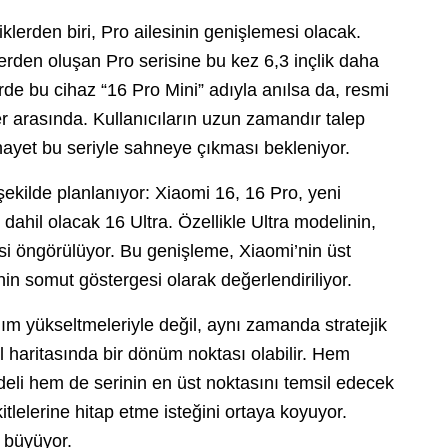
liklerden biri, Pro ailesinin genişlemesi olacak.
rden oluşan Pro serisine bu kez 6,3 inçlik daha
rde bu cihaz “16 Pro Mini” adıyla anılsa da, resmi
ler arasında. Kullanıcıların uzun zamandır talep
ihayet bu seriyle sahneye çıkması bekleniyor.
ekilde planlanıyor: Xiaomi 16, 16 Pro, yeni
ahil olacak 16 Ultra. Özellikle Ultra modelinin,
esi öngörülüyor. Bu genişleme, Xiaomi’nin üst
nin somut göstergesi olarak değerlendiriliyor.
ım yükseltmeleriyle değil, aynı zamanda stratejik
haritasında bir dönüm noktası olabilir. Hem
eli hem de serinin en üst noktasını temsil edecek
kitlelerine hitap etme isteğini ortaya koyuyor.
k büyüyor.