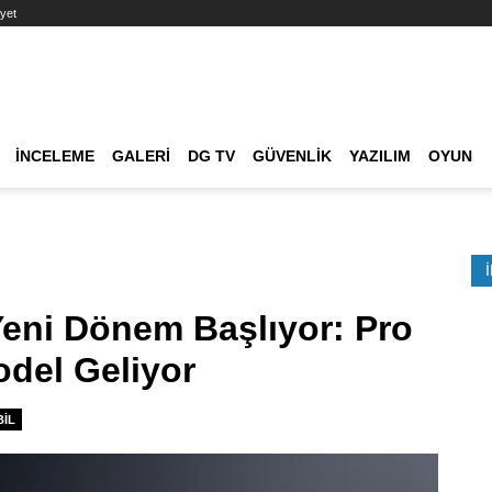
yet
Ana dolaşım
İNCELEME
GALERI
DG TV
GÜVENLIK
YAZILIM
OYUN
Etkinlik Ara
Yeni Dönem Başlıyor: Pro
del Geliyor
IL