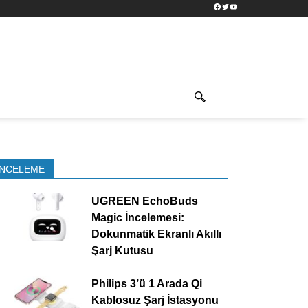
Facebook
Twitter
YouTube
İNCELEME
UGREEN EchoBuds
Magic İncelemesi:
Dokunmatik Ekranlı Akıllı
Şarj Kutusu
Philips 3’ü 1 Arada Qi
Kablosuz Şarj İstasyonu