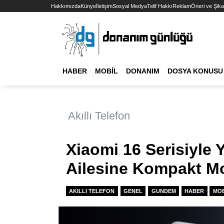
Hakkımızda
Künye
İletişim
Sosyal Medya
Telif Hakkı
Reklam
Öneri ve Şika
HABER
MOBIL
DONANIM
DOSYA KONUSU
Akıllı Telefon
Xiaomi 16 Serisiyle 
Ailesine Kompakt Mo
AKILLI TELEFON
GENEL
GUNDEM
HABER
MOB