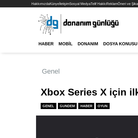
Hakkımızda
Künye
İletişim
Sosyal Medya
Telif Hakkı
Reklam
Öneri ve Şika
HABER
MOBIL
DONANIM
DOSYA KONUSU
Genel
Xbox Series X için ilk
GENEL
GUNDEM
HABER
OYUN