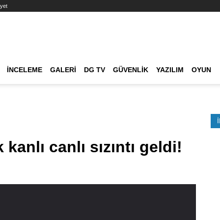
yet
Ana dolaşım
İNCELEME
GALERI
DG TV
GÜVENLIK
YAZILIM
OYUN
Etkinlik Ara
 kanlı canlı sızıntı geldi!