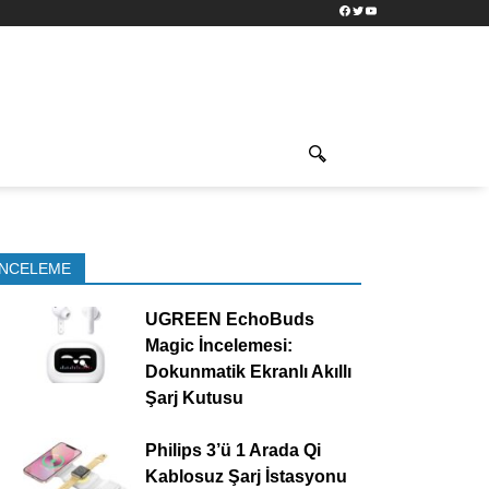
Facebook
Twitter
YouTube
İNCELEME
UGREEN EchoBuds
Magic İncelemesi:
Dokunmatik Ekranlı Akıllı
Şarj Kutusu
Philips 3’ü 1 Arada Qi
Kablosuz Şarj İstasyonu