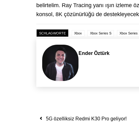
belirtelim. Ray Tracing yanı ışın izleme ö
konsol, 8K çözünürlüğü de destekleyecek 
SCHLAGWORTE
Xbox
Xbox Series S
Xbox Series
Ender Öztürk
Yazı dolaşımı
5G özelliksiz Redmi K30 Pro geliyor!