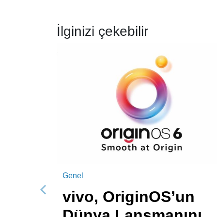
İlginizi çekebilir
Genel
vivo, OriginOS’un
Önceki
Dünya Lansmanını