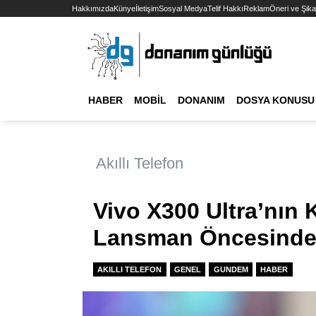
Hakkımızda
Künye
İletişim
Sosyal Medya
Telif Hakkı
Reklam
Öneri ve Şika
HABER
MOBIL
DONANIM
DOSYA KONUSU
Akıllı Telefon
Vivo X300 Ultra’nın K
Lansman Öncesinde
AKILLI TELEFON
GENEL
GUNDEM
HABER