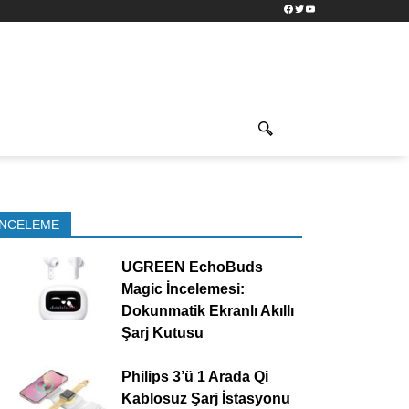
Facebook
Twitter
YouTube
İNCELEME
UGREEN EchoBuds
Magic İncelemesi:
Dokunmatik Ekranlı Akıllı
Şarj Kutusu
Philips 3’ü 1 Arada Qi
Kablosuz Şarj İstasyonu