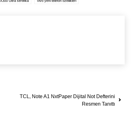
X300 Ultra sertifika
Vivo yeni telefon özellikleri
TCL, Note A1 NxtPaper Dijital Not Defterini
Resmen Tanıttı