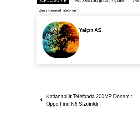
SCHLAGWORTE
Vivo X300 Ultra global çıkış tarihi
Vivo 
Zeiss kameralı telefonlar
Yalçın AS
Yazı dolaşımı
Katlanabilir Telefonda 200MP Dönemi:
Oppo Find N6 Sızdırıldı