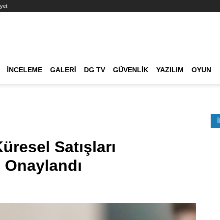
yet
Ana dolaşım
İNCELEME
GALERI
DG TV
GÜVENLIK
YAZILIM
OYUN
Etkinlik Ara
üresel Satışları
 Onaylandı