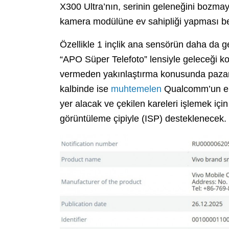
X300 Ultra’nın, serinin geleneğini bozmaya
kamera modülüne ev sahipliği yapması be
Özellikle 1 inçlik ana sensörün daha da gel
“APO Süper Telefoto” lensiyle geleceği k
vermeden yakınlaştırma konusunda pazarı
kalbinde ise
muhtemelen
Qualcomm’un en 
yer alacak ve çekilen kareleri işlemek için
görüntüleme çipiyle (ISP) desteklenecek.