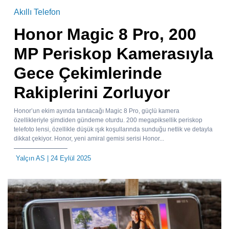
Akıllı Telefon
Honor Magic 8 Pro, 200
MP Periskop Kamerasıyla
Gece Çekimlerinde
Rakiplerini Zorluyor
Honor’un ekim ayında tanıtacağı Magic 8 Pro, güçlü kamera
özellikleriyle şimdiden gündeme oturdu. 200 megapiksellik periskop
telefoto lensi, özellikle düşük ışık koşullarında sunduğu netlik ve detayla
dikkat çekiyor. Honor, yeni amiral gemisi serisi Honor...
Yalçın AS
| 24 Eylül 2025