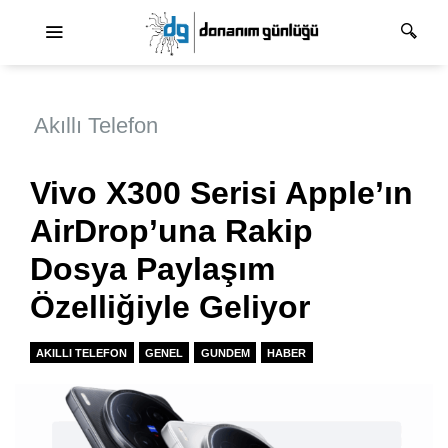
Ana dolaşım
Akıllı Telefon
Vivo X300 Serisi Apple’ın
AirDrop’una Rakip
Dosya Paylaşım
Özelliğiyle Geliyor
AKILLI TELEFON
GENEL
GUNDEM
HABER