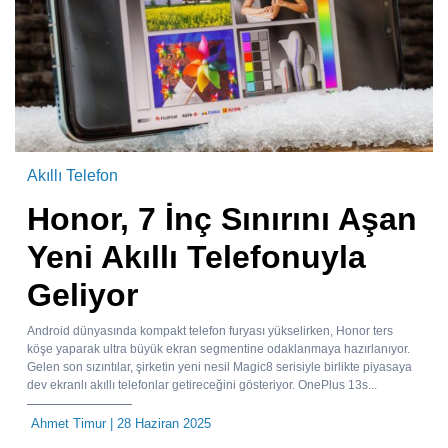
Akıllı Telefon
Honor, 7 İnç Sınırını Aşan
Yeni Akıllı Telefonuyla
Geliyor
Android dünyasında kompakt telefon furyası yükselirken, Honor ters
köşe yaparak ultra büyük ekran segmentine odaklanmaya hazırlanıyor.
Gelen son sızıntılar, şirketin yeni nesil Magic8 serisiyle birlikte piyasaya
dev ekranlı akıllı telefonlar getireceğini gösteriyor. OnePlus 13s...
Ahmet Timur
| 28 Haziran 2025