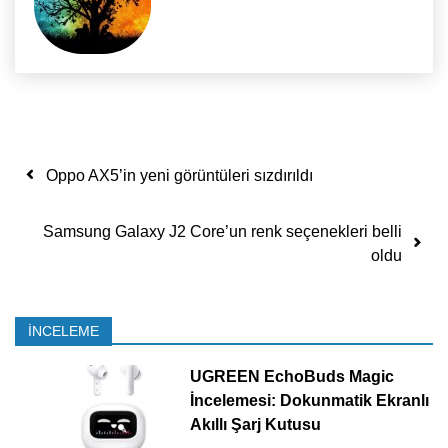
Yazı dolaşımı
Oppo AX5’in yeni görüntüleri sızdırıldı
Samsung Galaxy J2 Core’un renk seçenekleri belli
oldu
İNCELEME
UGREEN EchoBuds Magic
İncelemesi: Dokunmatik Ekranlı
Akıllı Şarj Kutusu