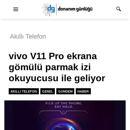
Ana dolaşım
Akıllı Telefon
vivo V11 Pro ekrana
gömülü parmak izi
okuyucusu ile geliyor
AKILLI TELEFON
GENEL
GUNDEM
HABER