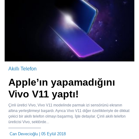
Akıllı Telefon
Apple’ın yapamadığını
Vivo V11 yaptı!
Çinli üretici Vivo, Vivo V11 modelinde parmak izi sensörünü ekranın
altına yerleştirmeyi başardı. Ayrıca Vivo V11 diğer özellikleriyle de dikkat
çekici bir akıllı telefon olmayı başarmış. İşte detaylar. Çinli akıllı telefon
üreticisi Vivo, sektörde...
Can Devecioğlu
| 05 Eylül 2018