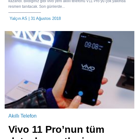
kazandı. Bildiğiniz gibi vivo yeni akıllı telefonu V11 Pro’yu çok yakında
resmen tanıtacak. Son günlerde...
Yalçın AS
| 31 Ağustos 2018
Akıllı Telefon
Vivo 11 Pro’nun tüm