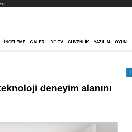
yet
Ana dolaşım
İNCELEME
GALERI
DG TV
GÜVENLIK
YAZILIM
OYUN
Etkinlik Ara
 teknoloji deneyim alanını