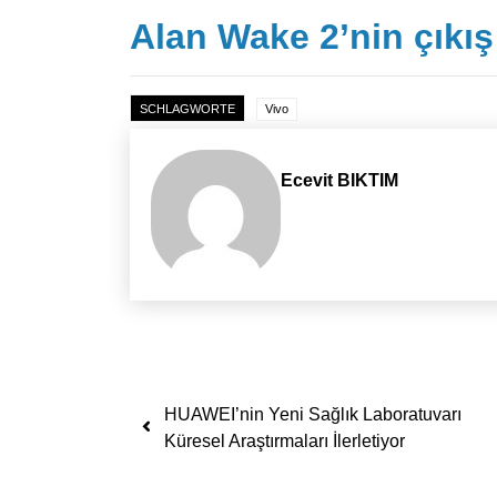
Alan Wake 2’nin çıkış
SCHLAGWORTE
Vivo
Ecevit BIKTIM
Yazı dolaşımı
HUAWEI’nin Yeni Sağlık Laboratuvarı
Küresel Araştırmaları İlerletiyor