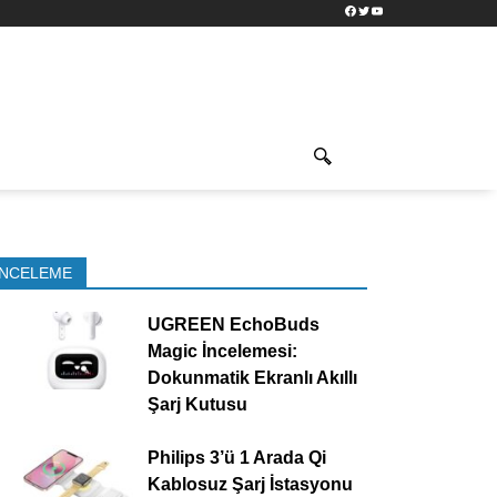
Facebook
Twitter
YouTube
İNCELEME
UGREEN EchoBuds
Magic İncelemesi:
Dokunmatik Ekranlı Akıllı
Şarj Kutusu
Philips 3’ü 1 Arada Qi
Kablosuz Şarj İstasyonu