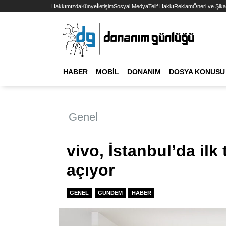
Hakkımızda
Künye
İletişim
Sosyal Medya
Telif Hakkı
Reklam
Öneri ve Şika
HABER
MOBIL
DONANIM
DOSYA KONUSU
Genel
vivo, İstanbul’da ilk
açıyor
GENEL
GUNDEM
HABER