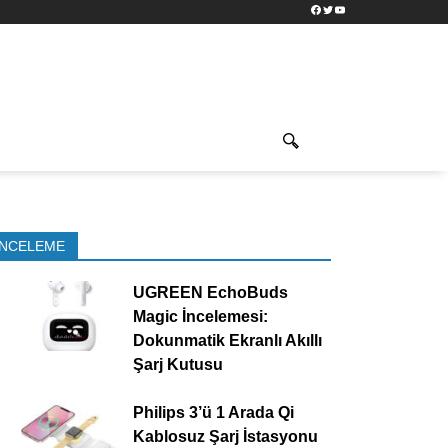
Facebook
Twitter
YouTube
İNCELEME
UGREEN EchoBuds
Magic İncelemesi:
Dokunmatik Ekranlı Akıllı
Şarj Kutusu
Philips 3’ü 1 Arada Qi
Kablosuz Şarj İstasyonu