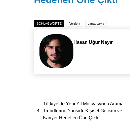
Hedefleri Öne Çıktı
SCHLAGWORTE
Verdent
yapay zeka
Hasan Uğur Nayır
Yazı dolaşımı
Türkiye’de Yeni Yıl Motivasyonu Arama
Trendlerine Yansıdı: Kişisel Gelişim ve
Kariyer Hedefleri Öne Çıktı