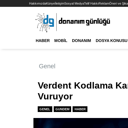
Hakkımızda
Künye
İletişim
Sosyal Medya
Telif Hakkı
Reklam
Öneri ve Şika
HABER
MOBIL
DONANIM
DOSYA KONUSU
Genel
Verdent Kodlama Ka
Vuruyor
GENEL
GUNDEM
HABER