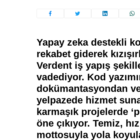
Yapay zeka destekli ko
rekabet giderek kızışı
Verdent iş yapış şekill
vadediyor. Kod yazım
dokümantasyondan veri
yelpazede hizmet sunan
karmaşık projelerde ‘p
öne çıkıyor. Temiz, hızl
mottosuyla yola koyu