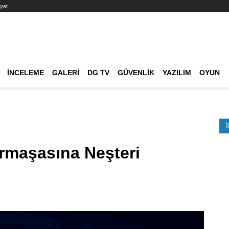
yet
Ana dolaşım
İNCELEME
GALERI
DG TV
GÜVENLIK
YAZILIM
OYUN
Etkinlik Ara
rmaşasına Neşteri