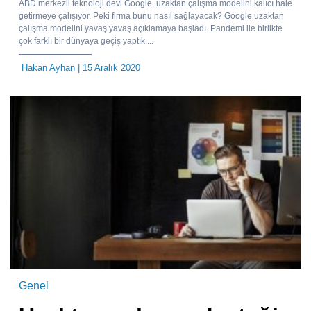
ABD merkezli teknoloji devi Google, uzaktan çalışma modelini kalıcı hale
getirmeye çalışıyor. Peki firma bunu nasıl sağlayacak? Google uzaktan
çalışma modelini yavaş yavaş açıklamaya başladı. Pandemi ile birlikte
çok farklı bir dünyaya geçiş yaptık....
Hakan Ayhan
| 15 Aralık 2020
Genel