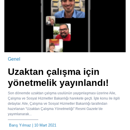
Genel
Uzaktan çalışma için
yönetmelik yayınlandı!
Son dönemde uzaktan çalışma usulünün yaygınlaşması üzerine Aile,
Çalışma ve Sosyal Hizmetler Bakanlığı harekete geçti. İşte konu ile ilgili
detaylar. Aile, Çalışma ve Sosyal Hizmetler Bakanlığı tarafından
hazırlanan “Uzaktan Çalışma Yönetmeliği” Resmi Gazete’de
yayımlanarak...
Barış Yılmaz
| 10 Mart 2021