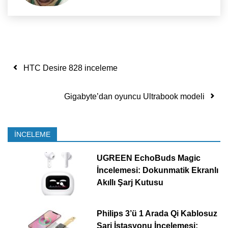
Yazı dolaşımı
HTC Desire 828 inceleme
Gigabyte’dan oyuncu Ultrabook modeli
İNCELEME
UGREEN EchoBuds Magic
İncelemesi: Dokunmatik Ekranlı
Akıllı Şarj Kutusu
Philips 3’ü 1 Arada Qi Kablosuz
Şarj İstasyonu İncelemesi: