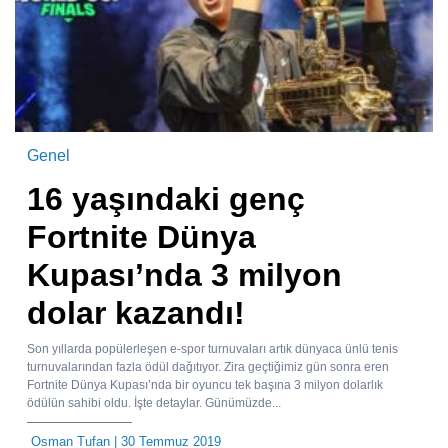
Genel
16 yaşındaki genç
Fortnite Dünya
Kupası’nda 3 milyon
dolar kazandı!
Son yıllarda popülerleşen e-spor turnuvaları artık dünyaca ünlü tenis
turnuvalarından fazla ödül dağıtıyor. Zira geçtiğimiz gün sonra eren
Fortnite Dünya Kupası’nda bir oyuncu tek başına 3 milyon dolarlık
ödülün sahibi oldu. İşte detaylar. Günümüzde...
Osman Tufan
| 30 Temmuz 2019