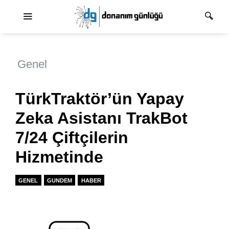
Ana dolaşım
Genel
TürkTraktör’ün Yapay
Zeka Asistanı TrakBot
7/24 Çiftçilerin
Hizmetinde
GENEL
GUNDEM
HABER