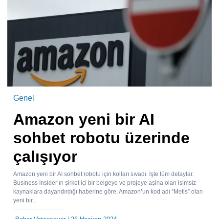
Genel
Amazon yeni bir AI
sohbet robotu üzerinde
çalışıyor
Amazon yeni bir AI sohbet robotu için kolları sıvadı. İşte tüm detaylar.
Business Insider’ın şirket içi bir belgeye ve projeye aşina olan isimsiz
kaynaklara dayandırdığı haberine göre, Amazon’un kod adı “Metis” olan
yeni bir...