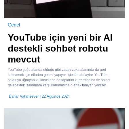
Genel
YouTube için yeni bir AI
destekli sohbet robotu
mevcut
YouTube çoğu alanda olduğu gibi yapay zeka alanında da geri
kalmamak için elinden geleni yapıyor. İşte tüm detaylar. YouTube,
saldırıya uğrayan kullanıcıların hesaplarını kurtarmasına ve onları
gelecekteki saldırılara karşı korumasına olanak tanıyan yeni bir...
Bahar Vatansever
| 22 Ağustos 2024