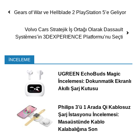
Yazı dolaşımı
Gears of War ve Hellblade 2 PlayStation 5’e Geliyor
Volvo Cars Stratejik İş Ortağı Olarak Dassault
Systèmes’in 3DEXPERIENCE Platformu’nu Seçti
İNCELEME
UGREEN EchoBuds Magic
İncelemesi: Dokunmatik Ekranlı
Akıllı Şarj Kutusu
Philips 3’ü 1 Arada Qi Kablosuz
Şarj İstasyonu İncelemesi:
Masaüstünde Kablo
Kalabalığına Son