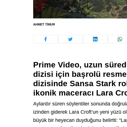
AHMET TIMUR
Prime Video, uzun süred
dizisi için başrolü resm
dizisinde Sansa Stark ro
ikonik maceracı Lara Cro
Aylardır süren söylentiler sonunda doğrula
izinden giderek Lara Croft’un yeni yüzü ol
büyük bir heyecan duyduğunu belirtti: “Lar