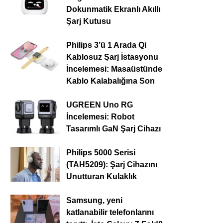
Dokunmatik Ekranlı Akıllı
Şarj Kutusu
Philips 3’ü 1 Arada Qi
Kablosuz Şarj İstasyonu
İncelemesi: Masaüstünde
Kablo Kalabalığına Son
UGREEN Uno RG
İncelemesi: Robot
Tasarımlı GaN Şarj Cihazı
Philips 5000 Serisi
(TAH5209): Şarj Cihazını
Unutturan Kulaklık
Samsung, yeni
katlanabilir telefonlarını