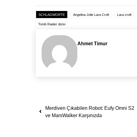
SCHLAGWORTE
Angelina Jolie Lara Croft
Lara croft
Tomb Raider dizisi
Ahmet Timur
Yazı dolaşımı
Merdiven Çıkabilen Robot: Eufy Omni S2
ve MarsWalker Karşınızda