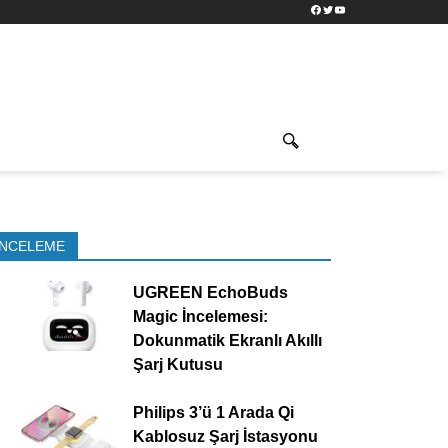
Facebook
Twitter
YouTube
İNCELEME
UGREEN EchoBuds
Magic İncelemesi:
Dokunmatik Ekranlı Akıllı
Şarj Kutusu
Philips 3’ü 1 Arada Qi
Kablosuz Şarj İstasyonu