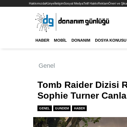
Hakkımızda
Künye
İletişim
Sosyal Medya
Telif Hakkı
Reklam
Öneri ve Şika
HABER
MOBIL
DONANIM
DOSYA KONUSU
Genel
Tomb Raider Dizisi R
Sophie Turner Canla
GENEL
GUNDEM
HABER