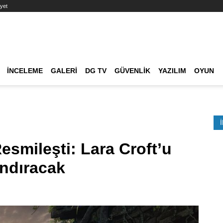
yet
Ana dolaşım
İNCELEME
GALERI
DG TV
GÜVENLIK
YAZILIM
OYUN
Etkinlik Ara
esmileşti: Lara Croft’u
ndıracak