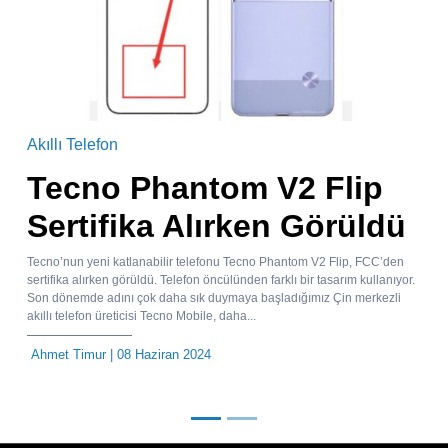
Akıllı Telefon
Tecno Phantom V2 Flip
Sertifika Alırken Görüldü
Tecno’nun yeni katlanabilir telefonu Tecno Phantom V2 Flip, FCC’den
sertifika alırken görüldü. Telefon öncülünden farklı bir tasarım kullanıyor.
Son dönemde adını çok daha sık duymaya başladığımız Çin merkezli
akıllı telefon üreticisi Tecno Mobile, daha...
Ahmet Timur
| 08 Haziran 2024