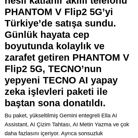
nesil katlanır akıllı telefonu
PHANTOM V Flip2 5G’yi
Türkiye’de satışa sundu.
Günlük hayata cep
boyutunda kolaylık ve
zarafet getiren PHANTOM V
Flip2 5G, TECNO’nun
yepyeni TECNO AI yapay
zeka işlevleri paketi ile
baştan sona donatıldı.
Bu paket, yükseltilmiş Gemini entegreli Ella AI
Assistant, AI Çizim Tahtası, AI Metin Yazma ve çok
daha fazlasını içeriyor. Ayrıca sonsuzluk