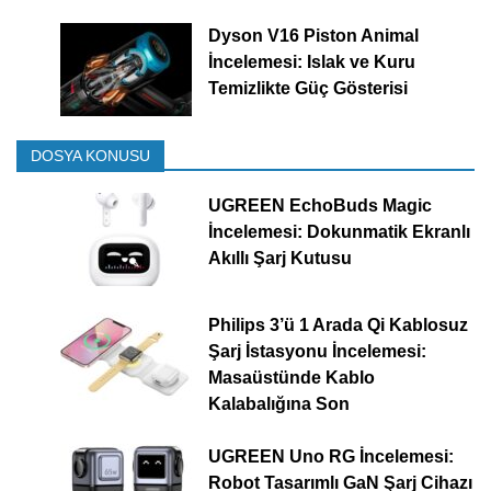
Dyson V16 Piston Animal
İncelemesi: Islak ve Kuru
Temizlikte Güç Gösterisi
DOSYA KONUSU
UGREEN EchoBuds Magic
İncelemesi: Dokunmatik Ekranlı
Akıllı Şarj Kutusu
Philips 3’ü 1 Arada Qi Kablosuz
Şarj İstasyonu İncelemesi:
Masaüstünde Kablo
Kalabalığına Son
UGREEN Uno RG İncelemesi:
Robot Tasarımlı GaN Şarj Cihazı