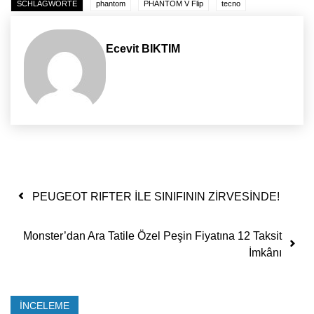
SCHLAGWORTE
phantom
PHANTOM V Flip
tecno
Ecevit BIKTIM
Yazı dolaşımı
PEUGEOT RIFTER İLE SINIFININ ZİRVESİNDE!
Monster’dan Ara Tatile Özel Peşin Fiyatına 12 Taksit
İmkânı
İNCELEME