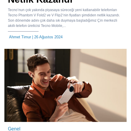
Tecno’nun çok yakında piyasaya süreceği yeni katlanabilir telefonları
Tecno Phantom V Fold2 ve V Flip2’nin fiyatları şimdiden netlik kazandı.
Son dönemde adını çok daha sık duymaya başladığımız Çin merkezli
akıllı telefon üreticisi Tecno Mobile,...
Ahmet Timur
| 26 Ağustos 2024
Genel