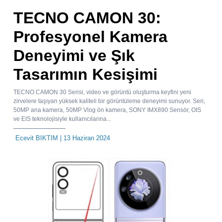
TECNO CAMON 30:
Profesyonel Kamera
Deneyimi ve Şık
Tasarımın Kesişimi
TECNO CAMON 30 Serisi, video ve görüntü oluşturma keyfini yeni
zirvelere taşıyan yüksek kaliteli bir görüntüleme deneyimi sunuyor. Seri,
50MP ana kamera, 50MP Vlog ön kamera, SONY IMX890 Sensör, OIS
ve EIS teknolojisiyle kullanıcılarına...
Ecevit BIKTIM
| 13 Haziran 2024