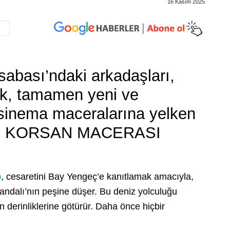
16 Kasım 2025
abası’ndaki arkadaşları,
k, tamamen yeni ve
sinema maceralarına yelken
: KORSAN MACERASI
b
, cesaretini Bay Yengeç’e kanıtlamak amacıyla,
andalı’nın peşine düşer. Bu deniz yolculuğu
derinliklerine götürür. Daha önce hiçbir