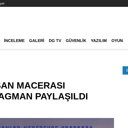
yet
Ana dolaşım
İNCELEME
GALERI
DG TV
GÜVENLIK
YAZILIM
OYUN
Etkinlik Ara
AN MACERASI
RAGMAN PAYLAŞILDI