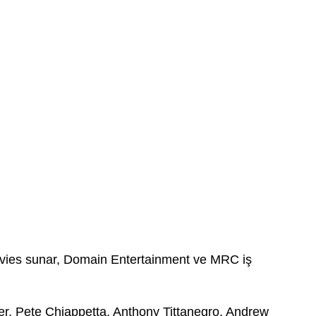
ies sunar, Domain Entertainment ve MRC iş
ler, Pete Chiappetta, Anthony Tittanegro, Andrew