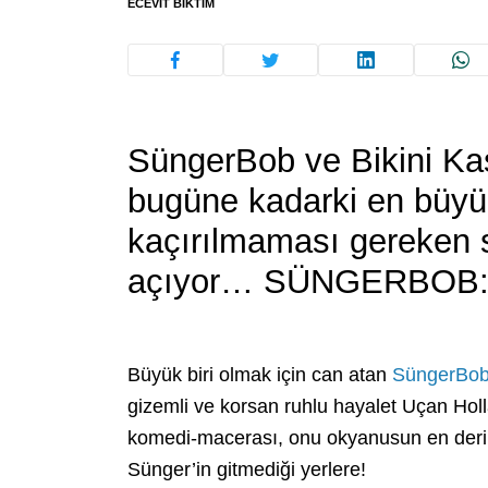
ECEVIT BIKTIM
SüngerBob ve Bikini Kas
bugüne kadarki en büyü
kaçırılmaması gereken 
açıyor… SÜNGERBOB
Büyük biri olmak için can atan
SüngerBo
gizemli ve korsan ruhlu hayalet Uçan Holl
komedi-macerası, onu okyanusun en derin 
Sünger’in gitmediği yerlere!