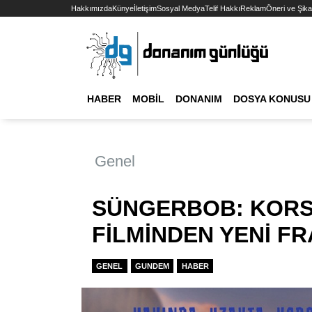
Hakkımızda
Künye
İletişim
Sosyal Medya
Telif Hakkı
Reklam
Öneri ve Şika
HABER
MOBIL
DONANIM
DOSYA KONUSU
Genel
SÜNGERBOB: KORS
FİLMİNDEN YENİ F
GENEL
GUNDEM
HABER