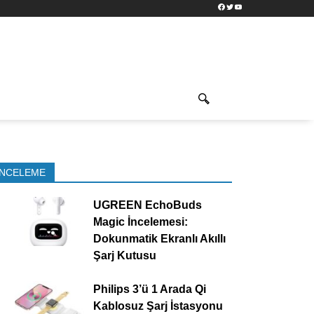
Facebook
Twitter
YouTube
İNCELEME
UGREEN EchoBuds
Magic İncelemesi:
Dokunmatik Ekranlı Akıllı
Şarj Kutusu
Philips 3’ü 1 Arada Qi
Kablosuz Şarj İstasyonu