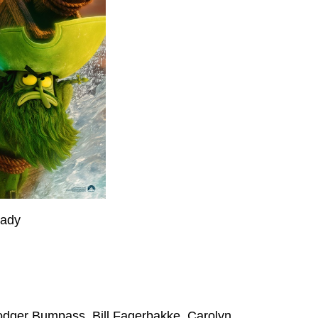
rady
dger Bumpass, Bill Fagerbakke, Carolyn