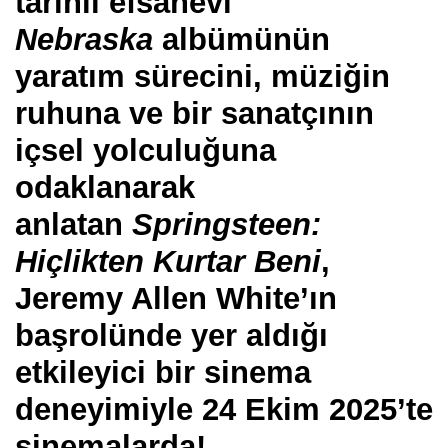
tarihli efsanevi
Nebraska
albümünün
yaratım sürecini, müziğin
ruhuna ve bir sanatçının
içsel yolculuğuna
odaklanarak
anlatan
Springsteen:
Hiçlikten Kurtar Beni
,
Jeremy Allen White’ın
başrolünde yer aldığı
etkileyici bir sinema
deneyimiyle 24 Ekim 2025’te
sinemalarda!