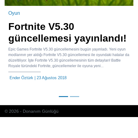
Oyun
Fortnite V5.30
güncellemesi yayınlandı!
Epic Games Fortnite V5.30 güncellemesini bugün yayınladı. Yeni oyun
modlarının yer aldığı Fortnite V5.30 güncellemesi ile oyundaki hatalar da
düzeltiliyor. İşte Fortnite V5.30 güncellemesinin tüm detayları! Battle
Royale türündeki Fortnite, güncellemeler ile oyuna yeni...
Ender Öztürk
| 23 Ağustos 2018
© 2026 - Donanım Günlüğü