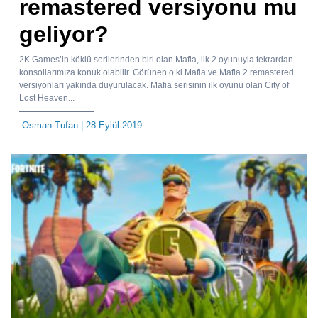
remastered versiyonu mu
geliyor?
2K Games’in köklü serilerinden biri olan Mafia, ilk 2 oyunuyla tekrardan
konsollarımıza konuk olabilir. Görünen o ki Mafia ve Mafia 2 remastered
versiyonları yakında duyurulacak. Mafia serisinin ilk oyunu olan City of
Lost Heaven...
Osman Tufan
| 28 Eylül 2019