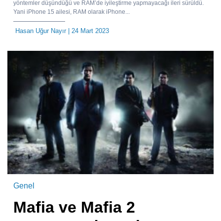
yöntemler düşündüğü ve RAM’de iyileştirme yapmayacağı ileri sürüldü.
Yani iPhone 15 ailesi, RAM olarak iPhone...
Hasan Uğur Nayır
| 24 Mart 2023
Genel
Mafia ve Mafia 2