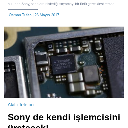
bulunan Sony, senelerdir istediği sıçramayı bir türlü gerçekleştiremedi....
Osman Tufan
| 26 Mayıs 2017
Akıllı Telefon
Sony de kendi işlemcisini
üretecek!