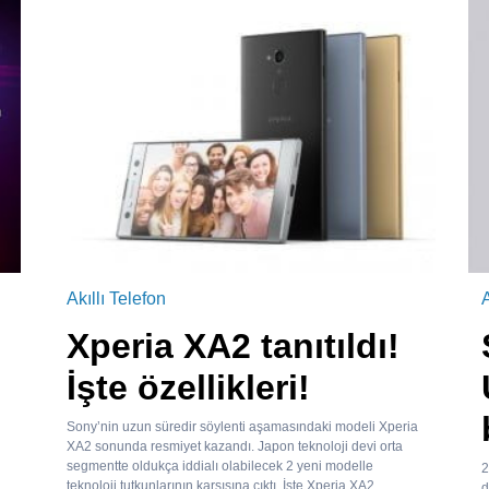
Akıllı Telefon
A
Xperia XA2 tanıtıldı!
İşte özellikleri!
Sony’nin uzun süredir söylenti aşamasındaki modeli Xperia
XA2 sonunda resmiyet kazandı. Japon teknoloji devi orta
segmentte oldukça iddialı olabilecek 2 yeni modelle
2
teknoloji tutkunlarının karşısına çıktı. İşte Xperia XA2
d