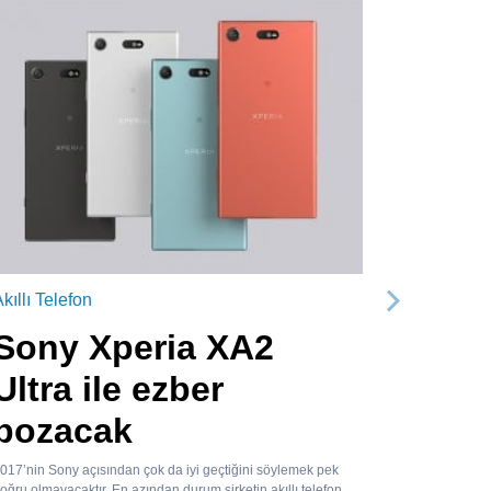
kıllı Telefon
Sonraki
Sony Xperia XA2
Ultra ile ezber
bozacak
017’nin Sony açısından çok da iyi geçtiğini söylemek pek
oğru olmayacaktır. En azından durum şirketin akıllı telefon