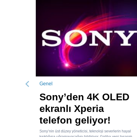
Genel
Önceki
Sony’den 4K OLED
ekranlı Xperia
telefon geliyor!
Sony’nin üst düzey yöneticisi, teknoloji severlerin hayal
kırıklığına uğramayacağını bildiriyor. Galiba yeni tasarım