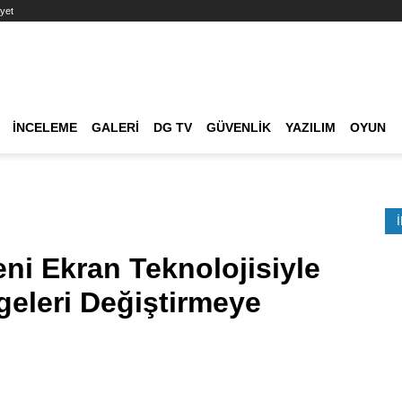
yet
Ana dolaşım
İNCELEME
GALERI
DG TV
GÜVENLIK
YAZILIM
OYUN
Etkinlik Ara
eni Ekran Teknolojisiyle
eleri Değiştirmeye