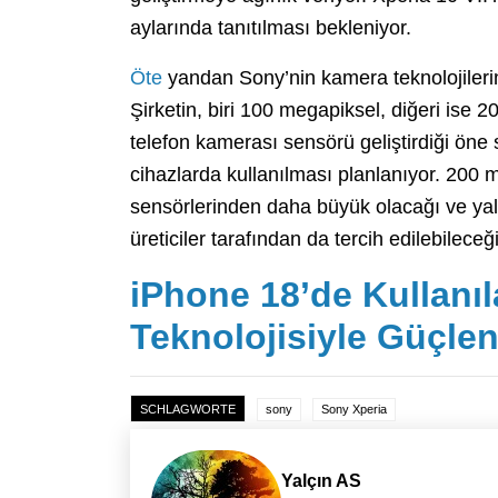
aylarında tanıtılması bekleniyor.
Öte
yandan Sony’nin kamera teknolojilerinde
Şirketin, biri 100 megapiksel, diğeri ise 2
telefon kamerası sensörü geliştirdiği öne 
cihazlarda kullanılması planlanıyor. 20
sensörlerinden daha büyük olacağı ve yaln
üreticiler tarafından da tercih edilebileceği 
iPhone 18’de Kullanı
Teknolojisiyle Güçlen
SCHLAGWORTE
sony
Sony Xperia
Yalçın AS