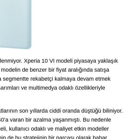
klenmiyor. Xperia 10 VI modeli piyasaya yaklaşık
 modelin de benzer bir fiyat aralığında satışa
ta segmentte rekabetçi kalmaya devam etmek
sarımları ve multimedya odaklı özellikleriyle
tlarının son yıllarda ciddi oranda düştüğü biliniyor.
0’a varan bir azalma yaşanmıştı. Bu nedenle
li, kullanıcı odaklı ve maliyet etkin modeller
nin de bu stratejinin bir parçası olarak bahar