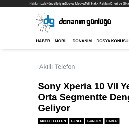
Hakkımızda
Künye
İletişim
Sosyal Medya
Telif Hakkı
Reklam
Öneri ve Şika
HABER
MOBIL
DONANIM
DOSYA KONUSU
Akıllı Telefon
Sony Xperia 10 VII Y
Orta Segmentte Deng
Geliyor
AKILLI TELEFON
GENEL
GUNDEM
HABER