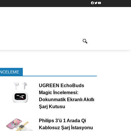
Facebook
Twitter
YouTube
İNCELEME
UGREEN EchoBuds
Magic İncelemesi:
Dokunmatik Ekranlı Akıllı
Şarj Kutusu
Philips 3’ü 1 Arada Qi
Kablosuz Şarj İstasyonu