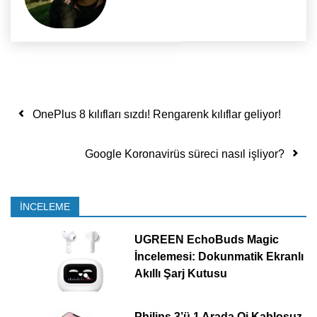
Yazı dolaşımı
OnePlus 8 kılıfları sızdı! Rengarenk kılıflar geliyor!
Google Koronavirüs süreci nasıl işliyor?
İNCELEME
UGREEN EchoBuds Magic
İncelemesi: Dokunmatik Ekranlı
Akıllı Şarj Kutusu
Philips 3’ü 1 Arada Qi Kablosuz