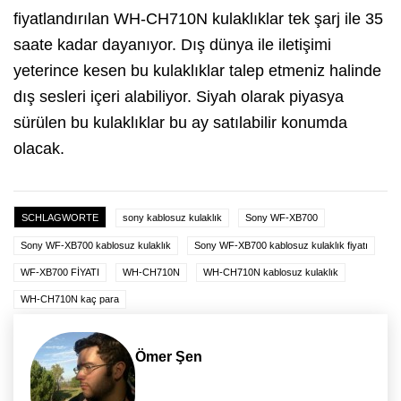
fiyatlandırılan WH-CH710N kulaklıklar tek şarj ile 35
saate kadar dayanıyor. Dış dünya ile iletişimi
yeterince kesen bu kulaklıklar talep etmeniz halinde
dış sesleri içeri alabiliyor. Siyah olarak piyasya
sürülen bu kulaklıklar bu ay satılabilir konumda
olacak.
SCHLAGWORTE
sony kablosuz kulaklık
Sony WF-XB700
Sony WF-XB700 kablosuz kulaklık
Sony WF-XB700 kablosuz kulaklık fiyatı
WF-XB700 FİYATI
WH-CH710N
WH-CH710N kablosuz kulaklık
WH-CH710N kaç para
Ömer Şen