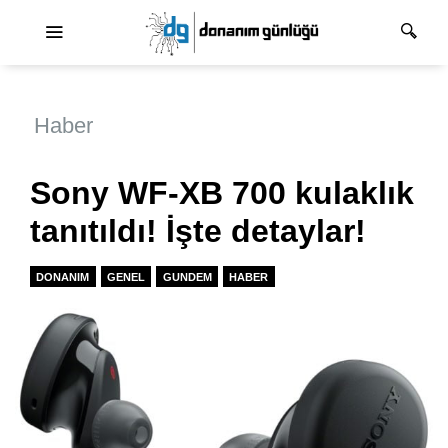
Ana dolaşım
Haber
Sony WF-XB 700 kulaklık
tanıtıldı! İşte detaylar!
DONANIM
GENEL
GUNDEM
HABER