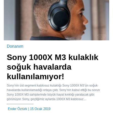
Donanım
Sony 1000X M3 kulaklık
soğuk havalarda
kullanılamıyor!
Sony’nin üst segment kablosuz kulaklığı Sony 1000X M3’ün soğuk
havalarda kullanılamadığı ortaya çıktı. Sony’nin kabul ettiği bu sorun
Sony 1000X M3 sahiplerinde büyük hayal kırıklığı yaratacak gibi
görünüyor. Sony, geçtiğimiz aylarda 1000X M3 kablosuz...
Ender Öztürk
| 15 Ocak 2019