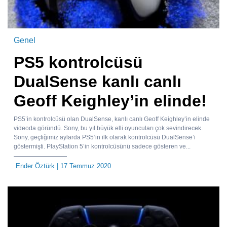
Genel
PS5 kontrolcüsü
DualSense kanlı canlı
Geoff Keighley’in elinde!
PS5’in kontrolcüsü olan DualSense, kanlı canlı Geoff Keighley’in elinde
videoda göründü. Sony, bu yıl büyük elli oyuncuları çok sevindirecek.
Sony, geçtiğimiz aylarda PS5‘in ilk olarak kontrolcüsü DualSense’i
göstermişti. PlayStation 5’in kontrolcüsünü sadece gösteren ve...
Ender Öztürk
| 17 Temmuz 2020