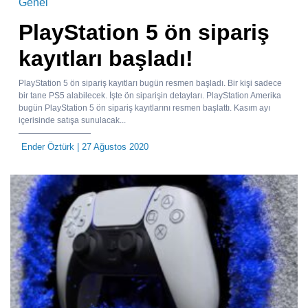
Genel
PlayStation 5 ön sipariş
kayıtları başladı!
PlayStation 5 ön sipariş kayıtları bugün resmen başladı. Bir kişi sadece
bir tane PS5 alabilecek. İşte ön siparişin detayları. PlayStation Amerika
bugün PlayStation 5 ön sipariş kayıtlarını resmen başlattı. Kasım ayı
içerisinde satışa sunulacak...
Ender Öztürk
| 27 Ağustos 2020