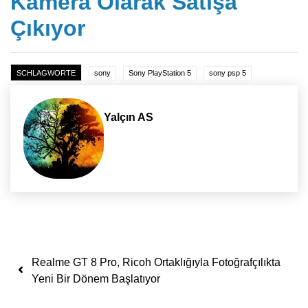
Kamera Olarak Satışa
Çıkıyor
SCHLAGWORTE
sony
Sony PlayStation 5
sony psp 5
Yalçın AS
Yazı dolaşımı
Realme GT 8 Pro, Ricoh Ortaklığıyla Fotoğrafçılıkta
Yeni Bir Dönem Başlatıyor