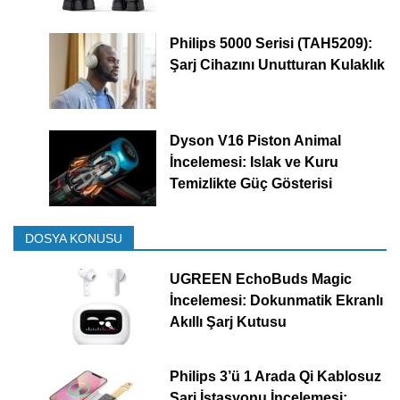
Philips 5000 Serisi (TAH5209):
Şarj Cihazını Unutturan Kulaklık
Dyson V16 Piston Animal
İncelemesi: Islak ve Kuru
Temizlikte Güç Gösterisi
DOSYA KONUSU
UGREEN EchoBuds Magic
İncelemesi: Dokunmatik Ekranlı
Akıllı Şarj Kutusu
Philips 3’ü 1 Arada Qi Kablosuz
Şarj İstasyonu İncelemesi: