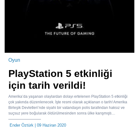
Oyun
PlayStation 5 etkinliği
için tarih verildi!
Amerika’da yaşanan olaylardan dolayı ertelenen PlayStation 5 etkinliği
çok yakında düzenlenecek. İşte resmi olarak açıklanan o tarih! Amerika
Birleşik Devletleri’nde siyahi bir vatandaşın polis tarafından haksız ve
suçsuz yere boğularak öldürülmesinden sonra ülke karışmıştı....
Ender Öztürk
| 09 Haziran 2020