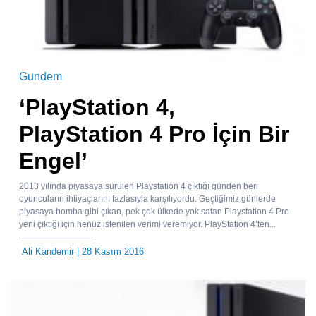
Gundem
‘PlayStation 4,
PlayStation 4 Pro İçin Bir
Engel’
2013 yılında piyasaya sürülen Playstation 4 çıktığı günden beri
oyuncuların ihtiyaçlarını fazlasıyla karşılıyordu. Geçtiğimiz günlerde
piyasaya bomba gibi çıkan, pek çok ülkede yok satan Playstation 4 Pro
yeni çıktığı için henüz istenilen verimi veremiyor. PlayStation 4’ten...
Ali Kandemir
| 28 Kasım 2016