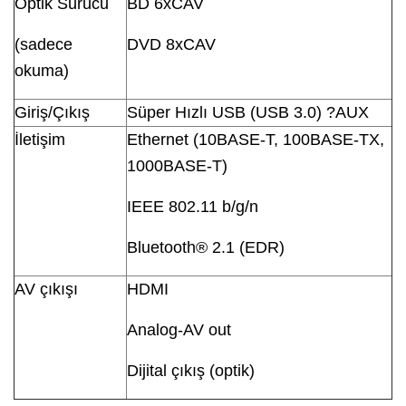
Optik Sürücü
BD 6xCAV
(sadece
DVD 8xCAV
okuma)
Giriş/Çıkış
Süper Hızlı USB (USB 3.0) ?AUX
İletişim
Ethernet (10BASE-T, 100BASE-TX,
1000BASE-T)
IEEE 802.11 b/g/n
Bluetooth® 2.1 (EDR)
AV çıkışı
HDMI
Analog-AV out
Dijital çıkış (optik)