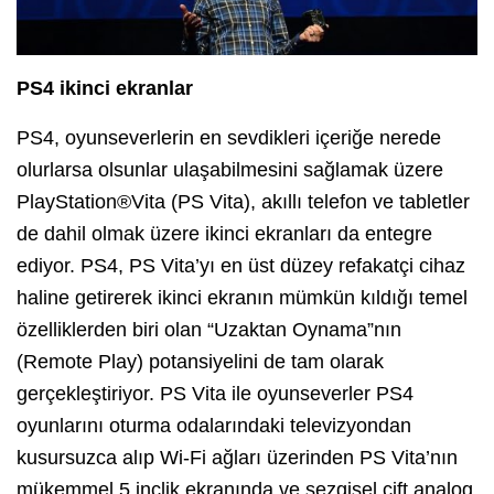
PS4 ikinci ekranlar
PS4, oyunseverlerin en sevdikleri içeriğe nerede
olurlarsa olsunlar ulaşabilmesini sağlamak üzere
PlayStation®Vita (PS Vita), akıllı telefon ve tabletler
de dahil olmak üzere ikinci ekranları da entegre
ediyor. PS4, PS Vita’yı en üst düzey refakatçi cihaz
haline getirerek ikinci ekranın mümkün kıldığı temel
özelliklerden biri olan “Uzaktan Oynama”nın
(Remote Play) potansiyelini de tam olarak
gerçekleştiriyor. PS Vita ile oyunseverler PS4
oyunlarını oturma odalarındaki televizyondan
kusursuzca alıp Wi-Fi ağları üzerinden PS Vita’nın
mükemmel 5 inçlik ekranında ve sezgisel çift analog