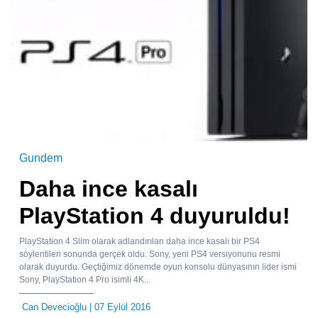
Gundem
Daha ince kasalı
PlayStation 4 duyuruldu!
PlayStation 4 Slim olarak adlandırılan daha ince kasalı bir PS4
söylentileri sonunda gerçek oldu. Sony, yeni PS4 versiyonunu resmi
olarak duyurdu. Geçtiğimiz dönemde oyun konsolu dünyasının lider ismi
Sony, PlayStation 4 Pro isimli 4K...
Can Devecioğlu
| 07 Eylül 2016