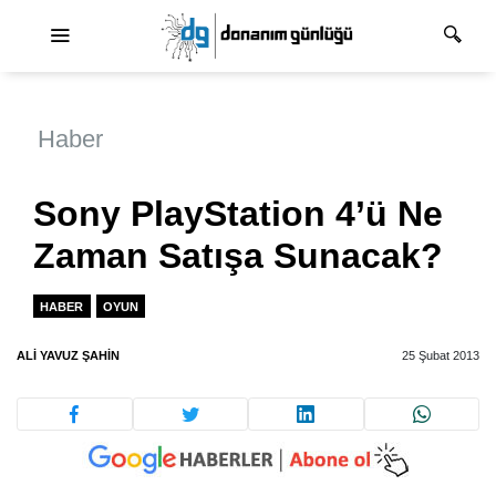
Ana dolaşım
Haber
Sony PlayStation 4’ü Ne
Zaman Satışa Sunacak?
HABER
OYUN
ALI YAVUZ ŞAHİN
25 Şubat 2013