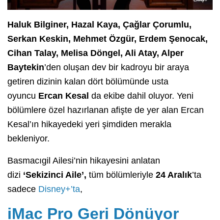
Haluk Bilginer, Hazal Kaya, Çağlar Çorumlu,
Serkan Keskin, Mehmet Özgür, Erdem Şenocak,
Cihan Talay, Melisa Döngel, Ali Atay, Alper
Baytekin
’den oluşan
dev bir kadroyu bir araya
getiren dizinin kalan dört bölümünde usta
oyuncu
Ercan Kesal
da ekibe dahil oluyor. Yeni
bölümlere özel hazırlanan afişte de yer alan Ercan
Kesal’ın hikayedeki yeri şimdiden merakla
bekleniyor.
Basmacıgil Ailesi’nin hikayesini anlatan
dizi
‘Sekizinci Aile’,
tüm bölümleriyle
24 Aralık
’ta
sadece
Disney+’ta
,
iMac Pro Geri Dönüyor