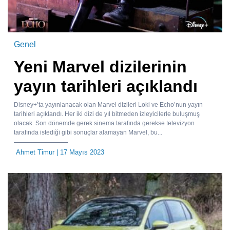
Genel
Yeni Marvel dizilerinin
yayın tarihleri açıklandı
Disney+’ta yayınlanacak olan Marvel dizileri Loki ve Echo’nun yayın
tarihleri açıklandı. Her iki dizi de yıl bitmeden izleyicilerle buluşmuş
olacak. Son dönemde gerek sinema tarafında gerekse televizyon
tarafında istediği gibi sonuçlar alamayan Marvel, bu...
Ahmet Timur
| 17 Mayıs 2023