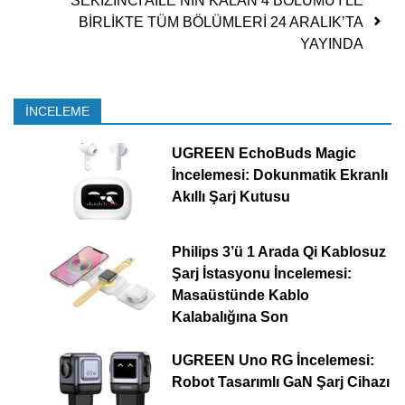
SEKİZİNCİ AİLE’NİN KALAN 4 BÖLÜMÜYLE
BİRLİKTE TÜM BÖLÜMLERİ 24 ARALIK’TA
YAYINDA
İNCELEME
UGREEN EchoBuds Magic
İncelemesi: Dokunmatik Ekranlı
Akıllı Şarj Kutusu
Philips 3’ü 1 Arada Qi Kablosuz
Şarj İstasyonu İncelemesi:
Masaüstünde Kablo
Kalabalığına Son
UGREEN Uno RG İncelemesi:
Robot Tasarımlı GaN Şarj Cihazı