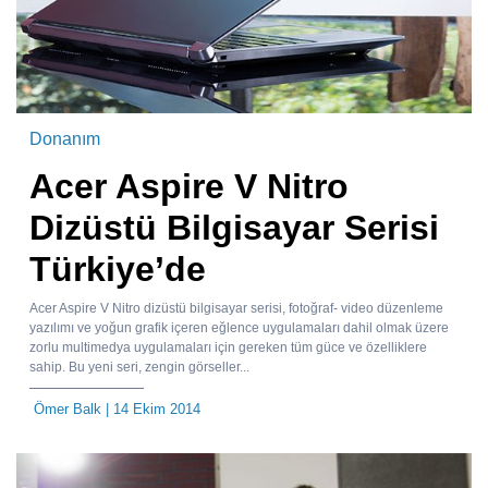
Donanım
Acer Aspire V Nitro
Dizüstü Bilgisayar Serisi
Türkiye’de
Acer Aspire V Nitro dizüstü bilgisayar serisi, fotoğraf- video düzenleme
yazılımı ve yoğun grafik içeren eğlence uygulamaları dahil olmak üzere
zorlu multimedya uygulamaları için gereken tüm güce ve özelliklere
sahip. Bu yeni seri, zengin görseller...
Ömer Balk
| 14 Ekim 2014