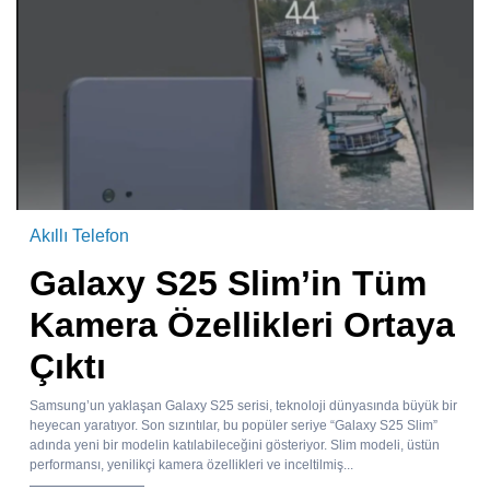
Akıllı Telefon
Galaxy S25 Slim’in Tüm
Kamera Özellikleri Ortaya
Çıktı
Samsung’un yaklaşan Galaxy S25 serisi, teknoloji dünyasında büyük bir
heyecan yaratıyor. Son sızıntılar, bu popüler seriye “Galaxy S25 Slim”
adında yeni bir modelin katılabileceğini gösteriyor. Slim modeli, üstün
performansı, yenilikçi kamera özellikleri ve inceltilmiş...