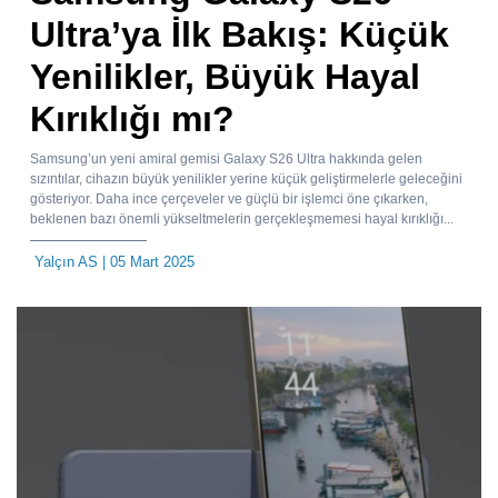
Ultra’ya İlk Bakış: Küçük
Yenilikler, Büyük Hayal
Kırıklığı mı?
Samsung’un yeni amiral gemisi Galaxy S26 Ultra hakkında gelen
sızıntılar, cihazın büyük yenilikler yerine küçük geliştirmelerle geleceğini
gösteriyor. Daha ince çerçeveler ve güçlü bir işlemci öne çıkarken,
beklenen bazı önemli yükseltmelerin gerçekleşmemesi hayal kırıklığı...
Yalçın AS
| 05 Mart 2025