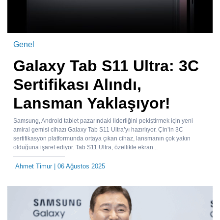
Genel
Galaxy Tab S11 Ultra: 3C
Sertifikası Alındı,
Lansman Yaklaşıyor!
Samsung, Android tablet pazarındaki liderliğini pekiştirmek için yeni
amiral gemisi cihazı Galaxy Tab S11 Ultra’yı hazırlıyor. Çin’in 3C
sertifikasyon platformunda ortaya çıkan cihaz, lansmanın çok yakın
olduğuna işaret ediyor. Tab S11 Ultra, özellikle ekran...
Ahmet Timur
| 06 Ağustos 2025