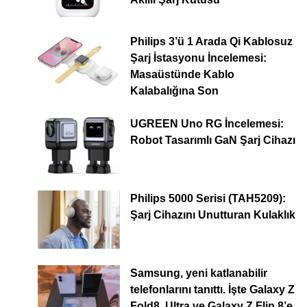
Philips 3’ü 1 Arada Qi Kablosuz
Şarj İstasyonu İncelemesi:
Masaüstünde Kablo
Kalabalığına Son
UGREEN Uno RG İncelemesi:
Robot Tasarımlı GaN Şarj Cihazı
Philips 5000 Serisi (TAH5209):
Şarj Cihazını Unutturan Kulaklık
Samsung, yeni katlanabilir
telefonlarını tanıttı. İşte Galaxy Z
Fold8, Ultra ve Galaxy Z Flip 8’e