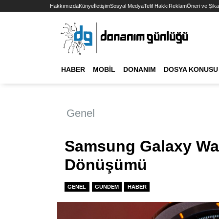
Hakkımızda
Künye
İletişim
Sosyal Medya
Telif Hakkı
Reklam
Öneri ve Şika
HABER
MOBIL
DONANIM
DOSYA KONUSU
Genel
Samsung Galaxy Wa
Dönüşümü
GENEL
GUNDEM
HABER