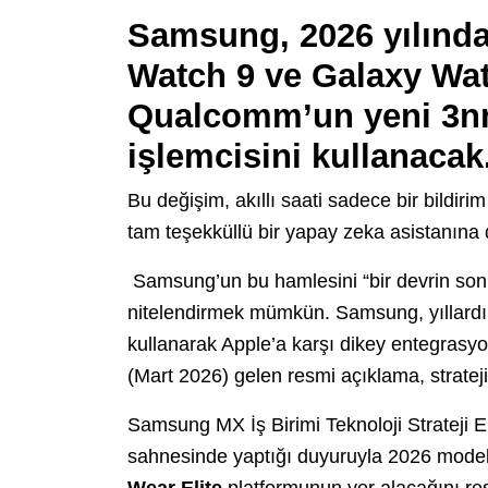
Samsung, 2026 yılında
Watch 9 ve Galaxy Wat
Qualcomm’un yeni 3n
işlemcisini kullanacak
Bu değişim, akıllı saati sadece bir bildir
tam teşekküllü bir yapay zeka asistanına 
Samsung’un bu hamlesini “bir devrin sonu
nitelendirmek mümkün. Samsung, yıllardır 
kullanarak Apple’a karşı dikey entegras
(Mart 2026) gelen resmi açıklama, stratej
Samsung MX İş Birimi Teknoloji Strateji 
sahnesinde yaptığı duyuruyla 2026 model
Wear Elite
platformunun yer alacağını re