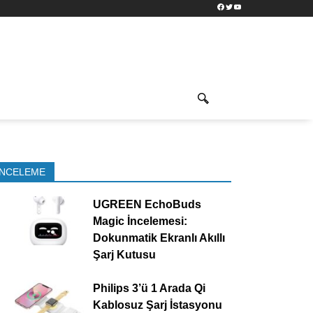
Facebook
Twitter
YouTube
İNCELEME
UGREEN EchoBuds
Magic İncelemesi:
Dokunmatik Ekranlı Akıllı
Şarj Kutusu
Philips 3’ü 1 Arada Qi
Kablosuz Şarj İstasyonu