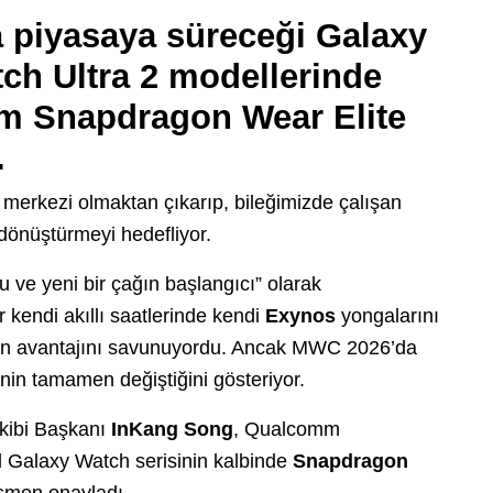
 piyasaya süreceği Galaxy
ch Ultra 2 modellerinde
m Snapdragon Wear Elite
.
im merkezi olmaktan çıkarıp, bileğimizde çalışan
dönüştürmeyi hedefliyor.
 ve yeni bir çağın başlangıcı” olarak
kendi akıllı saatlerinde kendi
Exynos
yongalarını
yon avantajını savunuyordu. Ancak MWC 2026’da
inin tamamen değiştiğini gösteriyor.
Ekibi Başkanı
InKang Song
, Qualcomm
 Galaxy Watch serisinin kalbinde
Snapdragon
smen onayladı.