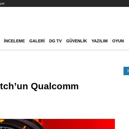
yet
Ana dolaşım
İNCELEME
GALERI
DG TV
GÜVENLIK
YAZILIM
OYUN
Etkinlik Ara
tch’un Qualcomm