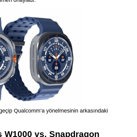
zgeçip Qualcomm’a yönelmesinin arkasındaki
s W1000 vs. Snapdragon