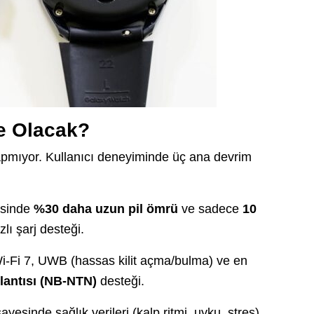
Ne Olacak?
apmıyor. Kullanıcı deneyiminde üç ana devrim
esinde
%30 daha uzun pil ömrü
ve sadece
10
lı şarj desteği.
i-Fi 7, UWB (hassas kilit açma/bulma) ve en
lantısı (NB-NTN)
desteği.
esinde sağlık verileri (kalp ritmi, uyku, stres)