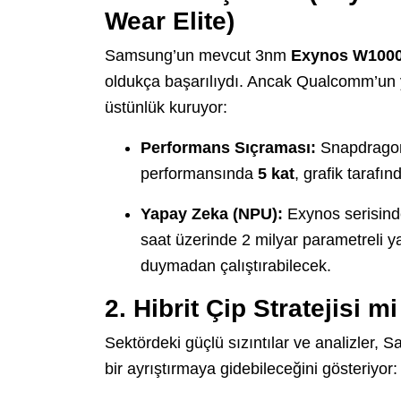
Wear Elite)
Samsung’un mevcut 3nm
Exynos W100
oldukça başarılıydı. Ancak Qualcomm’un yen
üstünlük kuruyor:
Performans Sıçraması:
Snapdragon 
performansında
5 kat
, grafik tarafın
Yapay Zeka (NPU):
Exynos serisinde
saat üzerinde 2 milyar parametreli ya
duymadan çalıştırabilecek.
2. Hibrit Çip Stratejisi m
Sektördeki güçlü sızıntılar ve analizler, 
bir ayrıştırmaya gidebileceğini gösteriyor: