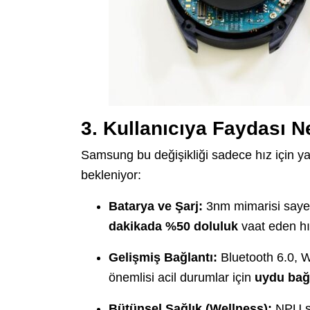
3. Kullanıcıya Faydası 
Samsung bu değişikliği sadece hız için y
bekleniyor:
Batarya ve Şarj:
3nm mimarisi say
dakikada %50 doluluk
vaat eden hız
Gelişmiş Bağlantı:
Bluetooth 6.0, W
önemlisi acil durumlar için
uydu bağ
Bütünsel Sağlık (Wellness):
NPU say