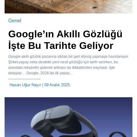
Genel
Google’ın Akıllı Gözlüğü
İşte Bu Tarihte Geliyor
Google akıllı gözlük pazarına iddialı bir geri dönüş yapmaya hazırlanıyor.
Şirket yapay zeka destekli yeni nesil gözlüğü için tarih verirken, bu
alandaki rekabetin giderek artması da dikkatlerden kaçmadı. İşte
detaylar… Google, 2026’da ilk yapay...
Hasan Uğur Nayır
| 09 Aralık 2025