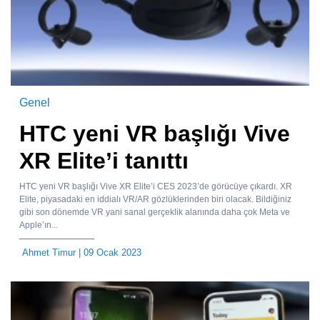
Genel
HTC yeni VR başlığı Vive
XR Elite’i tanıttı
HTC yeni VR başlığı Vive XR Elite’i CES 2023’de görücüye çıkardı. XR
Elite, piyasadaki en iddialı VR/AR gözlüklerinden biri olacak. Bildiğiniz
gibi son dönemde VR yani sanal gerçeklik alanında daha çok Meta ve
Apple’ın...
Ahmet Timur
| 09 Ocak 2023