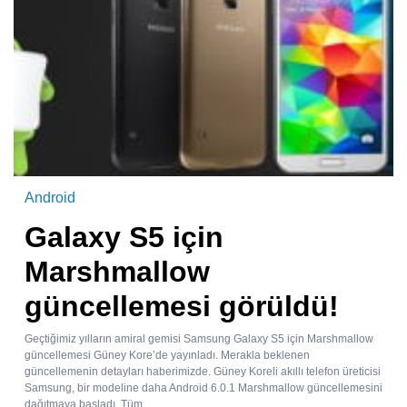
Android
Galaxy S5 için
Marshmallow
güncellemesi görüldü!
Geçtiğimiz yılların amiral gemisi Samsung Galaxy S5 için Marshmallow
güncellemesi Güney Kore’de yayınladı. Merakla beklenen
güncellemenin detayları haberimizde. Güney Koreli akıllı telefon üreticisi
Samsung, bir modeline daha Android 6.0.1 Marshmallow güncellemesini
dağıtmaya başladı. Tüm...