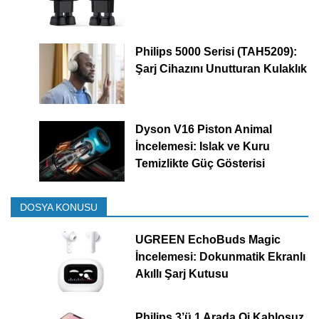
Philips 5000 Serisi (TAH5209):
Şarj Cihazını Unutturan Kulaklık
Dyson V16 Piston Animal
İncelemesi: Islak ve Kuru
Temizlikte Güç Gösterisi
DOSYA KONUSU
UGREEN EchoBuds Magic
İncelemesi: Dokunmatik Ekranlı
Akıllı Şarj Kutusu
Philips 3’ü 1 Arada Qi Kablosuz