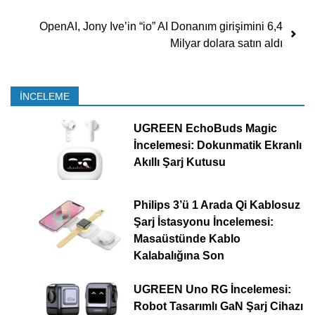
OpenAI, Jony Ive’in “io” AI Donanım girişimini 6,4
Milyar dolara satın aldı
İNCELEME
UGREEN EchoBuds Magic
İncelemesi: Dokunmatik Ekranlı
Akıllı Şarj Kutusu
Philips 3’ü 1 Arada Qi Kablosuz
Şarj İstasyonu İncelemesi:
Masaüstünde Kablo
Kalabalığına Son
UGREEN Uno RG İncelemesi:
Robot Tasarımlı GaN Şarj Cihazı