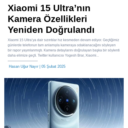
Xiaomi 15 Ultra’nın
Kamera Özellikleri
Yeniden Doğrulandı
Xiaomi 15 Ultra’ya dair sızıntılar hız kesmeden devam ediyor. Geçtiğimiz
günlerde telefonun tam anlamıyla kameraya odaklanacağını söyleyen
bir rapor yayınlanmıştı. Kamera detaylarını doğrulayan başka bir söylenti
daha elimize geçti. Twitter kullanıcısı Yogesh Brar, Xiaomi...
Hasan Uğur Nayır
| 05 Şubat 2025