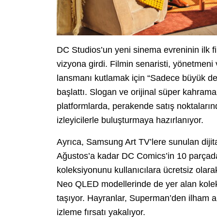
DC Studios’un yeni sinema evreninin ilk
vizyona girdi. Filmin senaristi, yönetme
lansmanı kutlamak için “Sadece büyük değ
başlattı. Slogan ve orijinal süper kahramanı
platformlarda, perakende satış noktaları
izleyicilerle buluşturmaya hazırlanıyor.
Ayrıca, Samsung Art TV’lere sunulan diji
Ağustos’a kadar DC Comics’in 10 parçada
koleksiyonunu kullanıcılara ücretsiz ola
Neo QLED modellerinde de yer alan kolek
taşıyor. Hayranlar, Superman’den ilham al
izleme fırsatı yakalıyor.