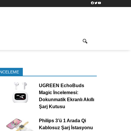
Facebook
Twitter
YouTube
İNCELEME
UGREEN EchoBuds
Magic İncelemesi:
Dokunmatik Ekranlı Akıllı
Şarj Kutusu
Philips 3’ü 1 Arada Qi
Kablosuz Şarj İstasyonu