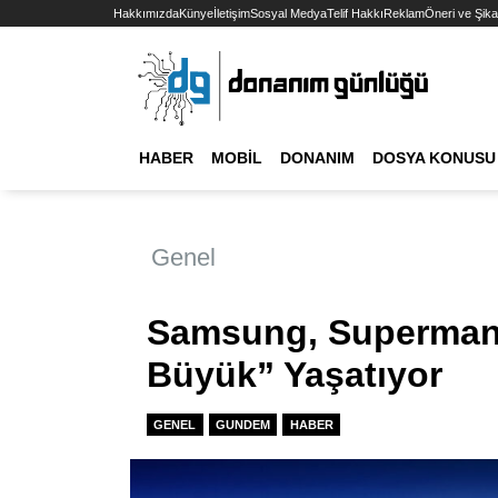
Hakkımızda
Künye
İletişim
Sosyal Medya
Telif Hakkı
Reklam
Öneri ve Şika
HABER
MOBIL
DONANIM
DOSYA KONUSU
Genel
Samsung, Superman
Büyük” Yaşatıyor
GENEL
GUNDEM
HABER