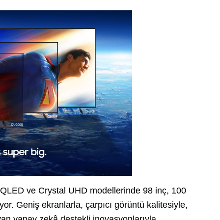
QLED ve Crystal UHD modellerinde 98 inç, 100
yor. Geniş ekranlarla, çarpıcı görüntü kalitesiyle,
ayan yapay zekâ destekli inovasyonlarıyla