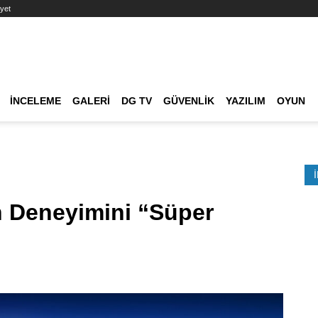
yet
Ana dolaşım
İNCELEME
GALERI
DG TV
GÜVENLIK
YAZILIM
OYUN
Etkinlik Ara
 Deneyimini “Süper