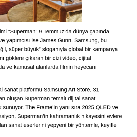
 filmi “Superman” 9 Temmuz’da dünya çapında
ni ve yapımcısı ise James Gunn. Samsung, bu
il, süper büyük” sloganıyla global bir kampanya
 göklere çıkaran bir dizi video, dijital
nda ve kamusal alanlarda filmin heyecanı
tal sanat platformu Samsung Art Store, 31
n oluşan Superman temalı dijital sanat
rak sunuyor. The Frame’in yanı sıra 2025 QLED ve
siyon, Superman’in kahramanlık hikayesini evlere
an sanat eserlerini yepyeni bir yöntemle, keyifle