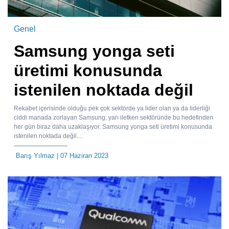
Genel
Samsung yonga seti
üretimi konusunda
istenilen noktada değil
Rekabet içerisinde olduğu pek çok sektörde ya lider olan ya da liderliği
ciddi manada zorlayan Samsung, yarı iletken sektöründe bu hedefinden
her gün biraz daha uzaklaşıyor. Samsung yonga seti üretimi konusunda
istenilen noktada değil....
Barış Yılmaz
| 07 Haziran 2023