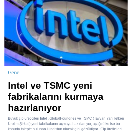
Genel
Intel ve TSMC yeni
fabrikalarını kurmaya
hazırlanıyor
Büyük çip üreticileri Intel , GlobalFoundries ve TSMC (Tayvan Yarı İletken
Üretim Şirketi) yeni fabrikalarını açmaya hazırlanıyor, açağı ülke ise bu
konuda talepte bulunan Hindistan olacak gibi gözüküyor. Çip üreticileri