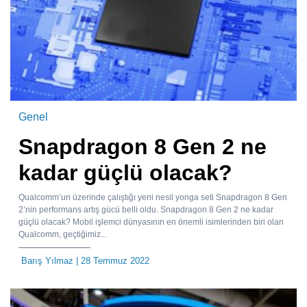
Genel
Snapdragon 8 Gen 2 ne
kadar güçlü olacak?
Qualcomm’un üzerinde çalıştığı yeni nesil yonga seti Snapdragon 8 Gen
2’nin performans artış gücü belli oldu. Snapdragon 8 Gen 2 ne kadar
güçlü olacak? Mobil işlemci dünyasının en önemli isimlerinden biri olan
Qualcomm, geçtiğimiz...
Barış Yılmaz
| 28 Temmuz 2022