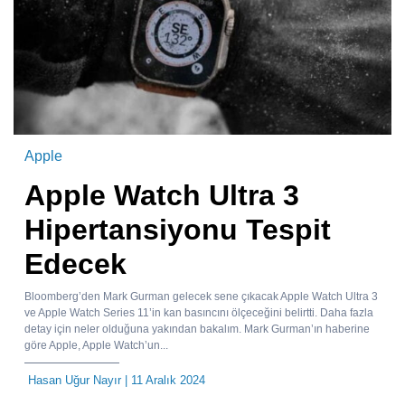
Apple
Apple Watch Ultra 3
Hipertansiyonu Tespit
Edecek
Bloomberg’den Mark Gurman gelecek sene çıkacak Apple Watch Ultra 3
ve Apple Watch Series 11’in kan basıncını ölçeceğini belirtti. Daha fazla
detay için neler olduğuna yakından bakalım. Mark Gurman’ın haberine
göre Apple, Apple Watch’un...
Hasan Uğur Nayır
| 11 Aralık 2024